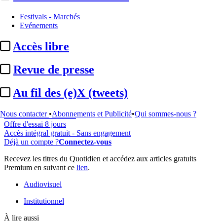
Festivals - Marchés
Evénements
...
Accès libre
Cet article est réservé à nos abonnés
Revue de presse
99% reste à lire
Pour accéder à cet article, à l'ensemble du site, découvrez nos
Au fil des (e)X (tweets)
formules d'abonnement
.
Nous contacter
•
Abonnements et Publicité
•
Qui sommes-nous ?
S'abonner à Satellifacts
Offre d'essai 8 jours
Accès intégral gratuit - Sans engagement
Déjà un compte ?
Connectez-vous
Recevez les titres du Quotidien et accédez aux articles gratuits
Premium en suivant ce
lien
.
Audiovisuel
Institutionnel
À lire aussi