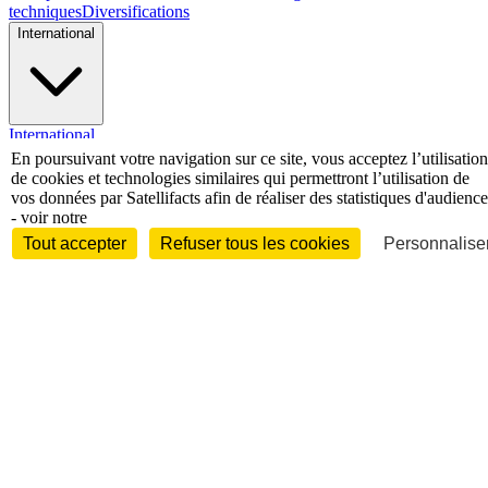
techniques
Diversifications
International
International
Personnalités
En poursuivant votre navigation sur ce site, vous acceptez l’utilisation
de cookies et technologies similaires qui permettront l’utilisation de
vos données par Satellifacts afin de réaliser des statistiques d'audience
- voir notre
Tout accepter
Refuser tous les cookies
Personnaliser
Interview
Biographies
Nominations /
mouvements
Distinctions
Disparitions
Verbatim
Au fil des (e)X
(tweets)
Festivals - Évènements