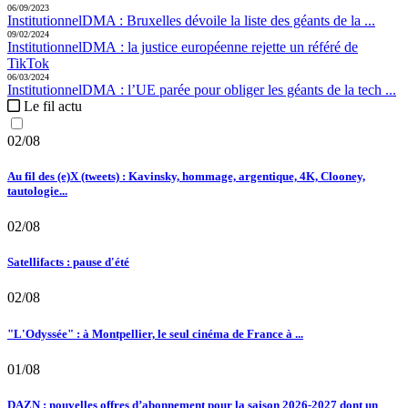
06/09/2023
Institutionnel
DMA :
Bruxelles dévoile la liste des géants de la ...
09/02/2024
Institutionnel
DMA :
la justice européenne rejette un référé de
TikTok
06/03/2024
Institutionnel
DMA :
l’UE parée pour obliger les géants de la tech ...
Le fil actu
02/08
Au fil des (e)X (tweets) : Kavinsky, hommage, argentique, 4K, Clooney,
tautologie...
02/08
Satellifacts : pause d'été
02/08
"L'Odyssée" : à Montpellier, le seul cinéma de France à ...
01/08
DAZN : nouvelles offres d’abonnement pour la saison 2026-2027 dont un