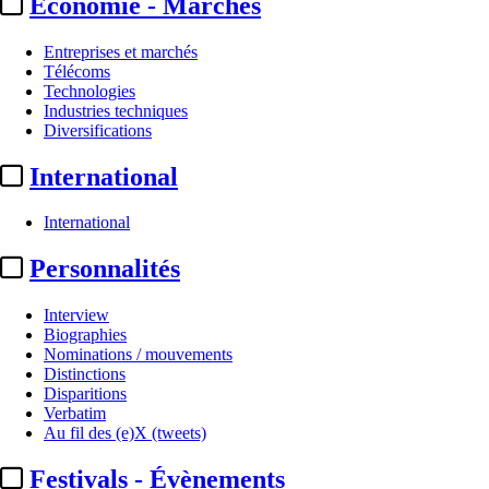
Economie - Marchés
Entreprises et marchés
Télécoms
Technologies
Industries techniques
Diversifications
International
International
Institutionnel
Personnalités
DMA :
l’UE engage des
Interview
procédures contre Apple,
Biographies
Nominations / mouvements
Google et Meta ...
Distinctions
Disparitions
Verbatim
Actualité n° 297454
|
Publié le 25 mars 2024 13:01
| 527 mots
Au fil des (e)X (tweets)
Festivals - Évènements