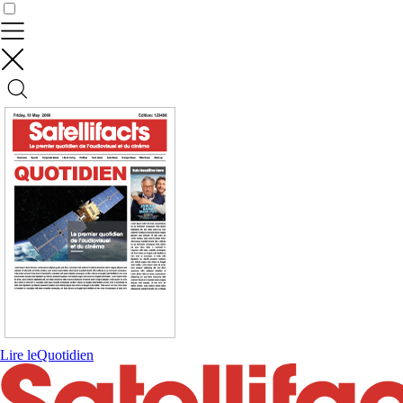
Contrôler vos données
Lire le
Quotidien