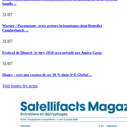
bundle ...
31/07
Warner / Paramount : trois acteurs britanniques dont Benedict
Cumberbatch, ...
31/07
Festival de Dinard : le jury 2026 sera présidé par Amira Casar
31/07
Disney : vers une cession de ses 50 % dans A+E Global ...
Voir toutes les actus