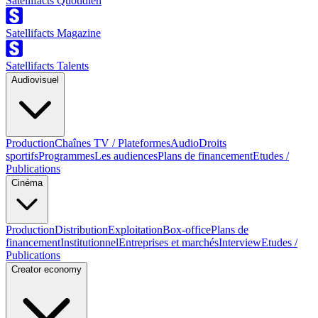
Satellifacts Quotidien
Satellifacts Magazine
Satellifacts Talents
Audiovisuel
Production
Chaînes TV / Plateformes
Audio
Droits
sportifs
Programmes
Les audiences
Plans de financement
Etudes /
Publications
Cinéma
Production
Distribution
Exploitation
Box-office
Plans de
financement
Institutionnel
Entreprises et marchés
Interview
Etudes /
Publications
Creator economy