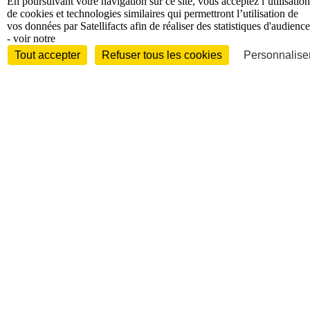
En poursuivant votre navigation sur ce site, vous acceptez l’utilisation
International
de cookies et technologies similaires qui permettront l’utilisation de
vos données par Satellifacts afin de réaliser des statistiques d'audience
- voir notre
Tout accepter
Refuser tous les cookies
Personnaliser
International
Personnalités
Interview
Biographies
Nominations /
mouvements
Distinctions
Disparitions
Verbatim
Au fil des (e)X
(tweets)
Festivals - Évènements
Festivals - Marchés
Evénements