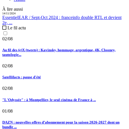
À lire aussi
14/11/2024
Essentiel
EAR / Sept-Oct 2024 :
franceinfo double RTL et devient
2e, ...
Le fil actu
02/08
Au fil des (e)X (tweets) : Kavinsky, hommage, argentique, 4K, Clooney,
tautologie...
02/08
Satellifacts : pause d'été
02/08
"L'Odyssée" : à Montpellier, le seul cinéma de France à ...
01/08
DAZN : nouvelles offres d’abonnement pour la saison 2026-2027 dont un
bundle ...