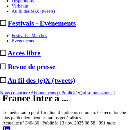
Disparitions
Verbatim
Au fil des (e)X (tweets)
Festivals - Évènements
Festivals - Marchés
Evénements
Accès libre
Audio
Revue de presse
EAR/septembre-octobre 2025 :
Au fil des (e)X (tweets)
fort recul du média radio,
Nous contacter
•
Abonnements et Publicité
•
Qui sommes-nous ?
France Inter à ...
Le média radio perd 1 million d’auditeurs en un an. Ce recul touche
plus particulièrement les radios généralistes.
Actualité n° 340430
|
Publié le 13 nov. 2025 08:58
| 391 mots