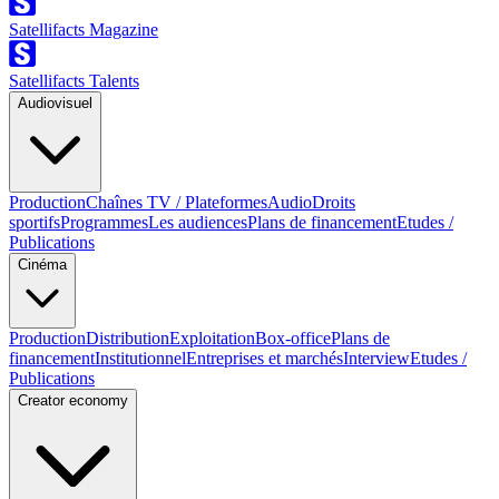
Satellifacts Magazine
Satellifacts Talents
Audiovisuel
Production
Chaînes TV / Plateformes
Audio
Droits
sportifs
Programmes
Les audiences
Plans de financement
Etudes /
Publications
Cinéma
Production
Distribution
Exploitation
Box-office
Plans de
financement
Institutionnel
Entreprises et marchés
Interview
Etudes /
Publications
Creator economy