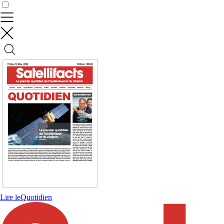
Contrôler vos données
Lire le
Quotidien