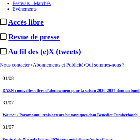
Festivals - Marchés
02/08
Evénements
Au fil des (e)X (tweets) : Kavinsky, hommage, argentique, 4K, Clooney, tautologi
Accès libre
02/08
Revue de presse
Satellifacts : pause d'été
Au fil des (e)X (tweets)
02/08
Nous contacter
•
Abonnements et Publicité
•
Qui sommes-nous ?
"L'Odyssée" : à Montpellier, le seul cinéma de France à ...
01/08
DAZN : nouvelles offres d’abonnement pour la saison 2026-2027 dont un bundle
31/07
Warner / Paramount : trois acteurs britanniques dont Benedict Cumberbatch, .
31/07
Festival de Dinard : le jury 2026 sera présidé par Amira Casar