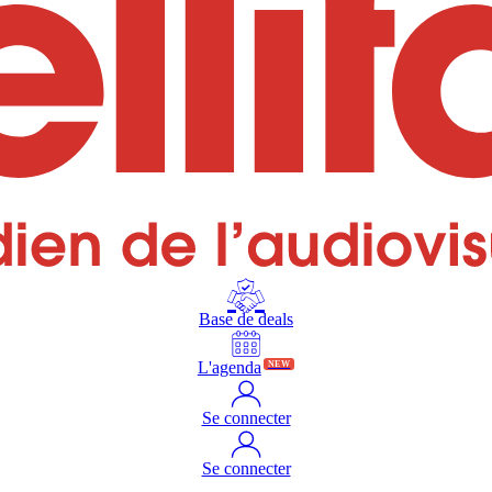
Base de deals
L'agenda
NEW
Se connecter
Se connecter