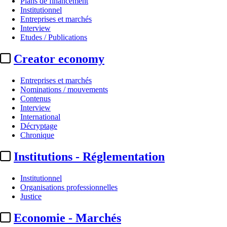
Plans de financement
Institutionnel
Entreprises et marchés
Interview
Etudes / Publications
Creator economy
Entreprises et marchés
Nominations / mouvements
Contenus
Interview
Production
International
Décryptage
Ellipse Animation / Pan Animati
Chronique
Institutions - Réglementation
Par
Damien Choppin
Actualité n° 349725
|
Publié le 15 juin 2026 19:17
| 472 mots
Institutionnel
Organisations professionnelles
Justice
Economie - Marchés