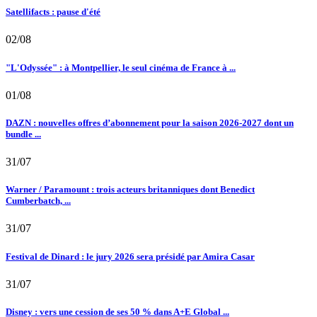
Satellifacts : pause d'été
02/08
"L'Odyssée" : à Montpellier, le seul cinéma de France à ...
01/08
DAZN : nouvelles offres d’abonnement pour la saison 2026-2027 dont un
bundle ...
31/07
Warner / Paramount : trois acteurs britanniques dont Benedict
Cumberbatch, ...
31/07
Festival de Dinard : le jury 2026 sera présidé par Amira Casar
31/07
Disney : vers une cession de ses 50 % dans A+E Global ...