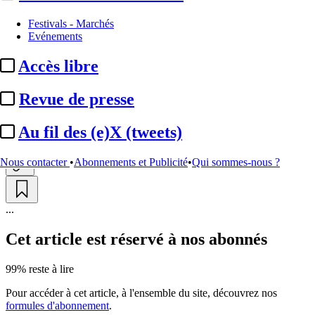
Distinctions
Festivals - Marchés
Evénements
Emmy Awards 2026 :
« The
Accès libre
Pitt » et « ...
Revue de presse
Par
Damien Choppin
Actualité n° 350799
|
Publié le 08 juil. 2026 19:05
| 627 mots
Au fil des (e)X (tweets)
Nous contacter
•
Abonnements et Publicité
•
Qui sommes-nous ?
...
Cet article est réservé à nos abonnés
99% reste à lire
Pour accéder à cet article, à l'ensemble du site, découvrez nos
formules d'abonnement
.