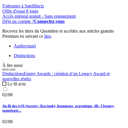
S'abonner à Satellifacts
Offre d'essai 8 jours
Accès intégral gratuit - Sans engagement
Déjà un compte ?
Connectez-vous
Recevez les titres du Quotidien et accédez aux articles gratuits
Premium en suivant ce
lien
.
Audiovisuel
Distinctions
À lire aussi
09/01/2026
Distinctions
Emmy Awards :
création d’un Legacy Award et
nouvelles règles
Le fil actu
02/08
Au fil des (e)X (tweets) : Kavinsky, hommage, argentique, 4K, Clooney,
tautologie...
02/08