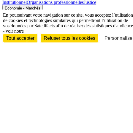
Institutionnel
Organisations professionnelles
Justice
Economie - Marchés
En poursuivant votre navigation sur ce site, vous acceptez l’utilisation
de cookies et technologies similaires qui permettront l’utilisation de
vos données par Satellifacts afin de réaliser des statistiques d'audience
- voir notre
Tout accepter
Refuser tous les cookies
Personnaliser
Entreprises et marchés
Télécoms
Technologies
Industries
techniques
Diversifications
International
International
Personnalités
Interview
Biographies
Nominations /
mouvements
Distinctions
Disparitions
Verbatim
Au fil des (e)X