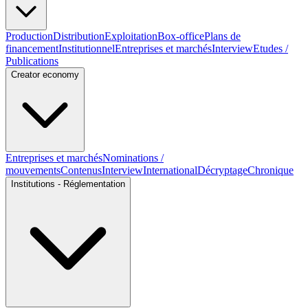
Production
Distribution
Exploitation
Box-office
Plans de
financement
Institutionnel
Entreprises et marchés
Interview
Etudes /
Publications
Creator economy
Entreprises et marchés
Nominations /
mouvements
Contenus
Interview
International
Décryptage
Chronique
Institutions - Réglementation