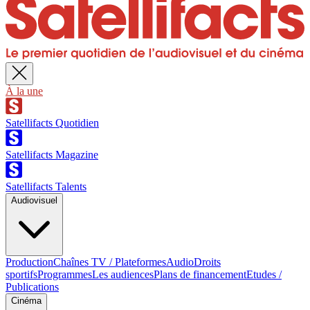
À la une
Satellifacts Quotidien
Satellifacts Magazine
Satellifacts Talents
Audiovisuel
Production
Chaînes TV / Plateformes
Audio
Droits
sportifs
Programmes
Les audiences
Plans de financement
Etudes /
Publications
Cinéma