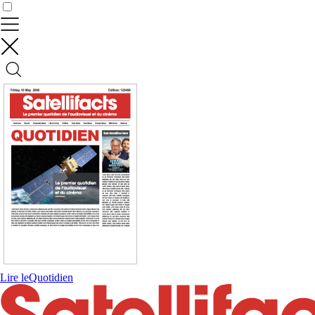
Contrôler vos données
Lire le
Quotidien