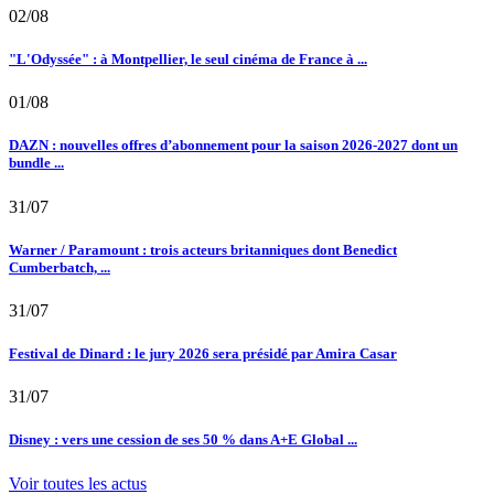
02/08
"L'Odyssée" : à Montpellier, le seul cinéma de France à ...
01/08
DAZN : nouvelles offres d’abonnement pour la saison 2026-2027 dont un
bundle ...
31/07
Warner / Paramount : trois acteurs britanniques dont Benedict
Cumberbatch, ...
31/07
Festival de Dinard : le jury 2026 sera présidé par Amira Casar
31/07
Disney : vers une cession de ses 50 % dans A+E Global ...
Voir toutes les actus