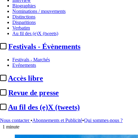
Interview
Biographies
International
Nominations / mouvements
Distinctions
Espagne / Mediapro :
vers une
Disparitions
Verbatim
suppression de 250 postes
Au fil des (e)X (tweets)
Festivals - Évènements
Translate
Fr
|
En
Par
Damien Choppin
Festivals - Marchés
Actualité n° 344987
|
Publié le 06 mars 2026 18:20
| 207 mots
Evénements
Accès libre
Revue de presse
Au fil des (e)X (tweets)
Écouter cet article
Nous contacter
•
Abonnements et Publicité
•
Qui sommes-nous ?
0:00 / 1:23
1 minute