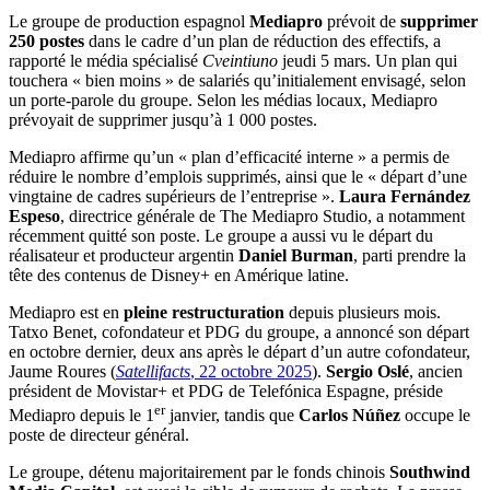
Le groupe de production espagnol
Mediapro
prévoit de
supprimer
250 postes
dans le cadre d’un plan de réduction des effectifs, a
rapporté le média spécialisé
Cveintiuno
jeudi 5 mars. Un plan qui
touchera « bien moins » de salariés qu’initialement envisagé, selon
un porte-parole du groupe. Selon les médias locaux, Mediapro
prévoyait de supprimer jusqu’à 1 000 postes.
Mediapro affirme qu’un « plan d’efficacité interne » a permis de
réduire le nombre d’emplois supprimés, ainsi que le « départ d’une
vingtaine de cadres supérieurs de l’entreprise ».
Laura Fernández
Espeso
, directrice générale de The Mediapro Studio, a notamment
récemment quitté son poste. Le groupe a aussi vu le départ du
réalisateur et producteur argentin
Daniel Burman
, parti prendre la
tête des contenus de Disney+ en Amérique latine.
Mediapro est en
pleine restructuration
depuis plusieurs mois.
Tatxo Benet, cofondateur et PDG du groupe, a annoncé son départ
en octobre dernier, deux ans après le départ d’un autre cofondateur,
Jaume Roures (
Satellifacts
, 22 octobre 2025
).
Sergio Oslé
, ancien
président de Movistar+ et PDG de Telefónica Espagne, préside
er
Mediapro depuis le 1
janvier, tandis que
Carlos Núñez
occupe le
poste de directeur général.
Le groupe, détenu majoritairement par le fonds chinois
Southwind