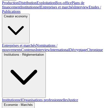
Production
Distribution
Exploitation
Box-office
Plans de
financement
Institutionnel
Entreprises et marchés
Interview
Etudes /
Publications
Creator economy
Entreprises et marchés
Nominations /
mouvements
Contenus
Interview
International
Décryptage
Chronique
Institutions - Réglementation
Institutionnel
Organisations professionnelles
Justice
Economie - Marchés