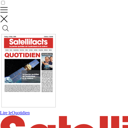
Contrôler vos données
Lire le
Quotidien