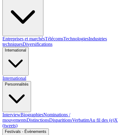
Entreprises et marchés
Télécoms
Technologies
Industries
techniques
Diversifications
International
International
Personnalités
Interview
Biographies
Nominations /
mouvements
Distinctions
Disparitions
Verbatim
Au fil des (e)X
(tweets)
Festivals - Évènements