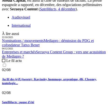
Media Capital
, est aussi la cible de rumeurs de rachats. La presse
espagnole a rapporté, en décembre, des négociations préliminaires
avec
Secuoya Content
(
Satellifacts
, 4 décembre
).
Audiovisuel
International
À lire aussi
22/10/2025
Nominations / mouvements
Mediapro :
démission du PDG et
cofondateur Tatxo Benet
04/12/2025
Entreprises et marchés
Secuoya Content Group :
vers une acquisition
de Mediapro ?
Le fil actu
02/08
Au fil des (e)X (tweets) : Kavinsky, hommage, argentique, 4K, Clooney,
tautologie...
02/08
Satellifacts : pause d'été