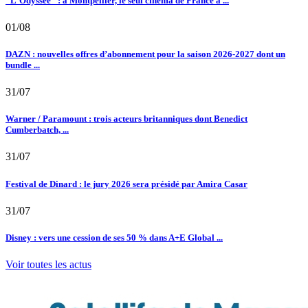
"L'Odyssée" : à Montpellier, le seul cinéma de France à ...
01/08
DAZN : nouvelles offres d’abonnement pour la saison 2026-2027 dont un
bundle ...
31/07
Warner / Paramount : trois acteurs britanniques dont Benedict
Cumberbatch, ...
31/07
Festival de Dinard : le jury 2026 sera présidé par Amira Casar
31/07
Disney : vers une cession de ses 50 % dans A+E Global ...
Voir toutes les actus