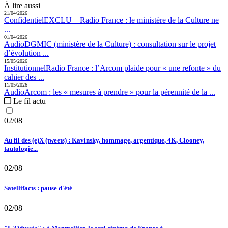
À lire aussi
21/04/2026
Confidentiel
EXCLU – Radio France :
le ministère de la Culture ne
...
01/04/2026
Audio
DGMIC (ministère de la Culture) :
consultation sur le projet
d’évolution ...
15/05/2026
Institutionnel
Radio France :
l’Arcom plaide pour « une refonte » du
cahier des ...
11/05/2026
Audio
Arcom :
les « mesures à prendre » pour la pérennité de la ...
Le fil actu
02/08
Au fil des (e)X (tweets) : Kavinsky, hommage, argentique, 4K, Clooney,
tautologie...
02/08
Satellifacts : pause d'été
02/08