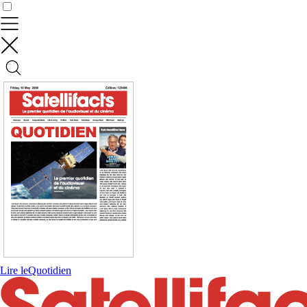
Contrôler vos données
Lire le
Quotidien