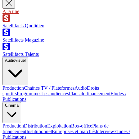
À la une
Satellifacts Quotidien
Satellifacts Magazine
Satellifacts Talents
Audiovisuel
Production
Chaînes TV / Plateformes
Audio
Droits
sportifs
Programmes
Les audiences
Plans de financement
Etudes /
Publications
Cinéma
Production
Distribution
Exploitation
Box-office
Plans de
financement
Institutionnel
Entreprises et marchés
Interview
Etudes /
Publications