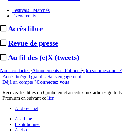
Festivals - Marchés
...
Evénements
Cet article est réservé à nos abonnés
Accès libre
99% reste à lire
Revue de presse
Pour accéder à cet article, à l'ensemble du site, découvrez nos
formules d'abonnement
.
Au fil des (e)X (tweets)
S'abonner à Satellifacts
Nous contacter
•
Abonnements et Publicité
•
Qui sommes-nous ?
Offre d'essai 8 jours
Accès intégral gratuit - Sans engagement
Déjà un compte ?
Connectez-vous
Recevez les titres du Quotidien et accédez aux articles gratuits
Premium en suivant ce
lien
.
Audiovisuel
A la Une
Institutionnel
Audio