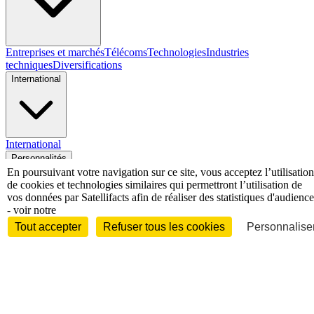
Entreprises et marchés
Télécoms
Technologies
Industries
techniques
Diversifications
International
International
Personnalités
En poursuivant votre navigation sur ce site, vous acceptez l’utilisation
de cookies et technologies similaires qui permettront l’utilisation de
vos données par Satellifacts afin de réaliser des statistiques d'audience
- voir notre
Tout accepter
Refuser tous les cookies
Personnaliser
Interview
Biographies
Nominations /
mouvements
Distinctions
Disparitions
Verbatim
Au fil des (e)X
(tweets)
Festivals - Évènements