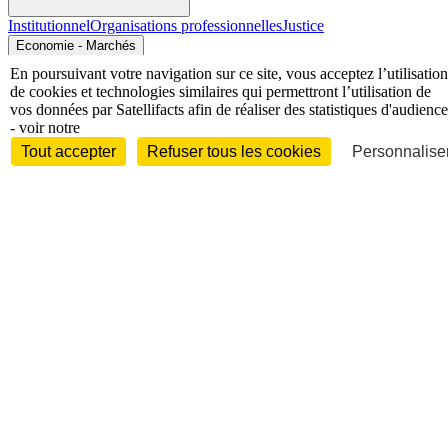
Institutionnel
Organisations professionnelles
Justice
Economie - Marchés
En poursuivant votre navigation sur ce site, vous acceptez l’utilisation
de cookies et technologies similaires qui permettront l’utilisation de
vos données par Satellifacts afin de réaliser des statistiques d'audience
- voir notre
Tout accepter
Refuser tous les cookies
Personnaliser
Entreprises et marchés
Télécoms
Technologies
Industries
techniques
Diversifications
International
International
Personnalités
Interview
Biographies
Nominations /