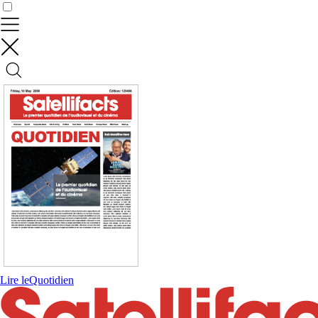
Contrôler vos données
Lire le
Quotidien