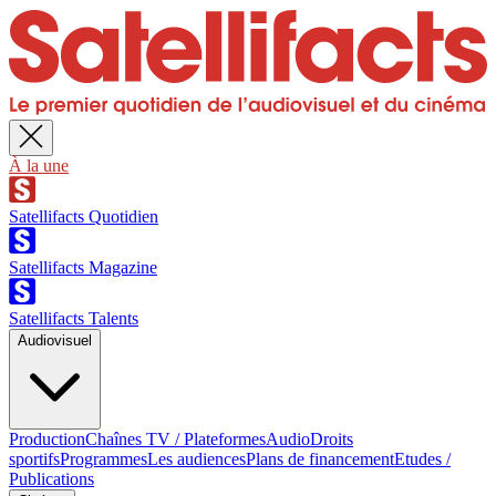
À la une
Satellifacts Quotidien
Satellifacts Magazine
Satellifacts Talents
Audiovisuel
Production
Chaînes TV / Plateformes
Audio
Droits
sportifs
Programmes
Les audiences
Plans de financement
Etudes /
Publications