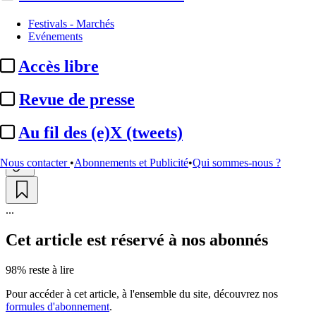
Production
Festivals - Marchés
Evénements
EXCLU - Axel Films :
début de
Accès libre
tournage le 2 ...
Revue de presse
Par
Alain Grasset
Actualité n° 348349
|
Publié le 18 mai 2026 04:30
| 216 mots
Au fil des (e)X (tweets)
Nous contacter
•
Abonnements et Publicité
•
Qui sommes-nous ?
...
Cet article est réservé à nos abonnés
98% reste à lire
Pour accéder à cet article, à l'ensemble du site, découvrez nos
formules d'abonnement
.