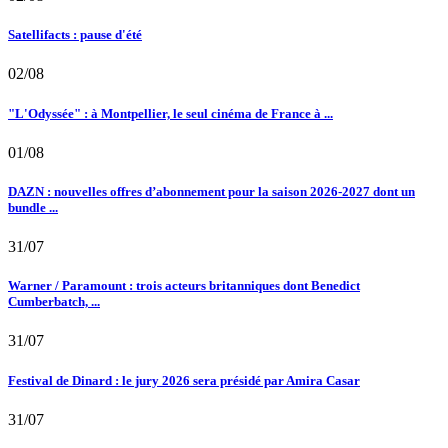
Satellifacts : pause d'été
02/08
"L'Odyssée" : à Montpellier, le seul cinéma de France à ...
01/08
DAZN : nouvelles offres d’abonnement pour la saison 2026-2027 dont un
bundle ...
31/07
Warner / Paramount : trois acteurs britanniques dont Benedict
Cumberbatch, ...
31/07
Festival de Dinard : le jury 2026 sera présidé par Amira Casar
31/07