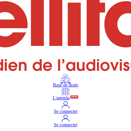
Base de deals
L'agenda
NEW
Se connecter
Se connecter