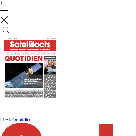
Contrôler vos données
Lire le
Quotidien