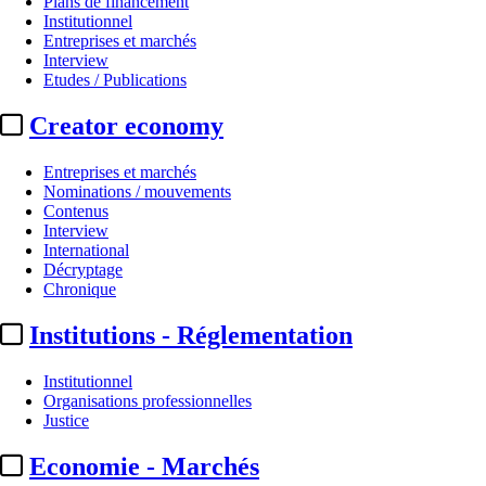
Plans de financement
Institutionnel
Entreprises et marchés
Interview
Etudes / Publications
Creator economy
Entreprises et marchés
Nominations / mouvements
Contenus
Interview
Production
International
Décryptage
Federation International :
manda
Chronique
Institutions - Réglementation
Par
AS
Actualité n° 349720
|
Publié le 15 juin 2026 19:29
| 148 mots
Institutionnel
Organisations professionnelles
Justice
Economie - Marchés