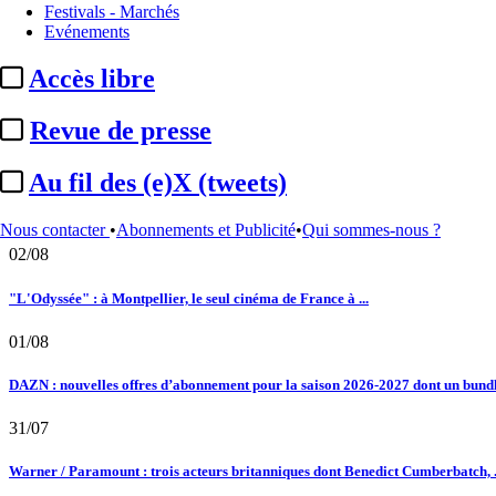
20/11/2025
Festivals - Marchés
Production
Federation International :
mandat de la série australienne « D
Evénements
Le fil actu
Accès libre
02/08
Au fil des (e)X (tweets) : Kavinsky, hommage, argentique, 4K, Clooney, tautologi
Revue de presse
02/08
Au fil des (e)X (tweets)
Satellifacts : pause d'été
Nous contacter
•
Abonnements et Publicité
•
Qui sommes-nous ?
02/08
"L'Odyssée" : à Montpellier, le seul cinéma de France à ...
01/08
DAZN : nouvelles offres d’abonnement pour la saison 2026-2027 dont un bundle
31/07
Warner / Paramount : trois acteurs britanniques dont Benedict Cumberbatch, .