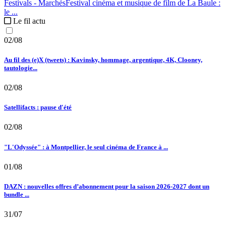
Festivals - Marchés
Festival cinéma et musique de film de La Baule :
le ...
Le fil actu
02/08
Au fil des (e)X (tweets) : Kavinsky, hommage, argentique, 4K, Clooney,
tautologie...
02/08
Satellifacts : pause d'été
02/08
"L'Odyssée" : à Montpellier, le seul cinéma de France à ...
01/08
DAZN : nouvelles offres d’abonnement pour la saison 2026-2027 dont un
bundle ...
31/07