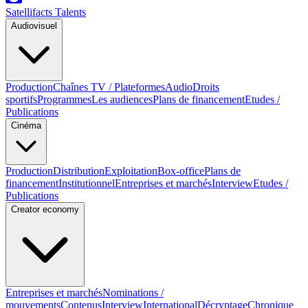
Satellifacts Talents
Audiovisuel
Production
Chaînes TV / Plateformes
Audio
Droits
sportifs
Programmes
Les audiences
Plans de financement
Etudes /
Publications
Cinéma
Production
Distribution
Exploitation
Box-office
Plans de
financement
Institutionnel
Entreprises et marchés
Interview
Etudes /
Publications
Creator economy
Entreprises et marchés
Nominations /
mouvements
Contenus
Interview
International
Décryptage
Chronique