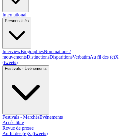
International
Personnalités
Interview
Biographies
Nominations /
mouvements
Distinctions
Disparitions
Verbatim
Au fil des (e)X
(tweets)
Festivals - Évènements
Festivals - Marchés
Evénements
Accès libre
Revue de presse
Au fil des (e)X (tweets)