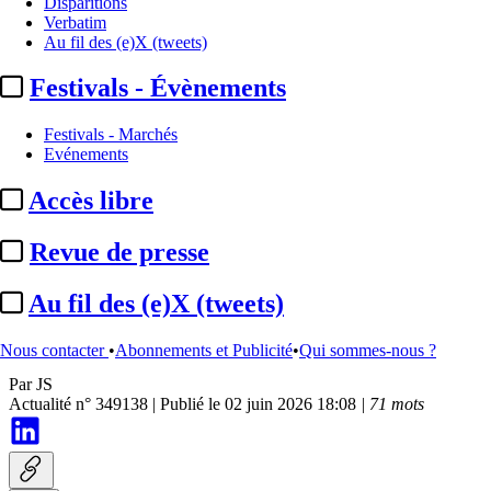
Disparitions
Verbatim
Au fil des (e)X (tweets)
Festivals - Évènements
Festivals - Marchés
Evénements
Accès libre
Festivals - Marchés
Revue de presse
Festival cinéma et musique de
Au fil des (e)X (tweets)
film de La Baule :
Régis ...
Nous contacter
•
Abonnements et Publicité
•
Qui sommes-nous ?
Par
JS
Actualité n° 349138
|
Publié le 02 juin 2026 18:08
| 71 mots