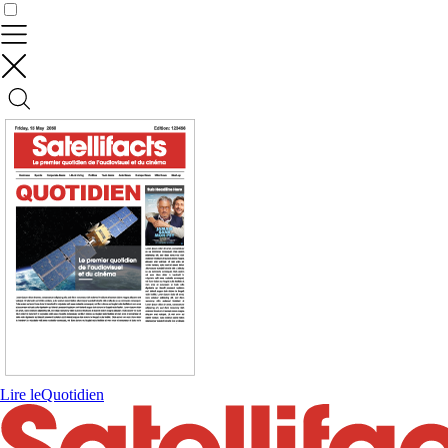
Contrôler vos données
Lire le
Quotidien