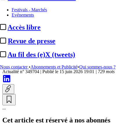
Institutionnel
Festivals - Marchés
Evénements
Festival d’Annecy 2026 :
une
Accès libre
tribune appelle les
organisateurs à « se positionner
Revue de presse
...
Au fil des (e)X (tweets)
Par
Damien Choppin
Nous contacter
•
Abonnements et Publicité
•
Qui sommes-nous ?
Actualité n° 349704
|
Publié le 15 juin 2026 19:01
| 729 mots
...
Cet article est réservé à nos abonnés