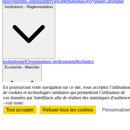
mouvements
Contenus
Interview
International
Décryptage
Chronique
Institutions - Réglementation
Institutionnel
Organisations professionnelles
Justice
Economie - Marchés
En poursuivant votre navigation sur ce site, vous acceptez l’utilisation
de cookies et technologies similaires qui permettront l’utilisation de
vos données par Satellifacts afin de réaliser des statistiques d'audience
- voir notre
Entreprises et marchés
Télécoms
Technologies
Industries
Tout accepter
Refuser tous les cookies
Personnaliser
techniques
Diversifications
International