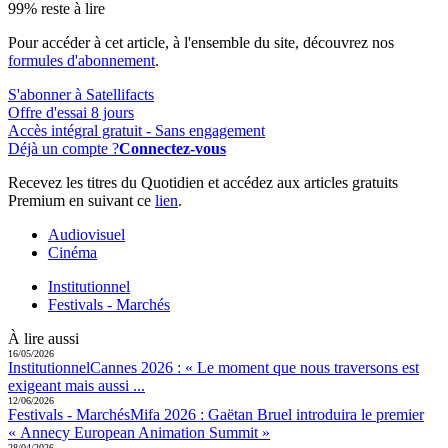
99% reste à lire
Pour accéder à cet article, à l'ensemble du site, découvrez nos
formules d'abonnement
.
S'abonner à Satellifacts
Offre d'essai 8 jours
Accès intégral gratuit - Sans engagement
Déjà un compte ?
Connectez-vous
Recevez les titres du Quotidien et accédez aux articles gratuits
Premium en suivant ce
lien
.
Audiovisuel
Cinéma
Institutionnel
Festivals - Marchés
À lire aussi
16/05/2026
Institutionnel
Cannes 2026 :
« Le moment que nous traversons est
exigeant mais aussi ...
12/06/2026
Festivals - Marchés
Mifa 2026 :
Gaëtan Bruel introduira le premier
« Annecy European Animation Summit »
28/04/2026