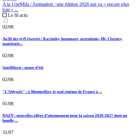
A la Une
Mifa / Animation :
une édition 2026 qui va « encore plus
loin » ...
Le fil actu
02/08
Au fil des (e)X (tweets) : Kavinsky, hommage, argentique, 4K, Clooney,
tautologie...
02/08
Satellifacts : pause d'été
02/08
"L'Odyssée" : à Montpellier, le seul cinéma de France à ...
01/08
DAZN : nouvelles offres d’abonnement pour la saison 2026-2027 dont un
bundle ...
31/07