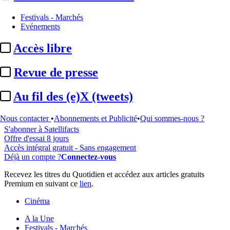
Festivals - Marchés
Evénements
...
Accès libre
Cet article est réservé à nos abonnés
Revue de presse
94% reste à lire
Au fil des (e)X (tweets)
Pour accéder à cet article, à l'ensemble du site, découvrez nos
formules d'abonnement
.
Nous contacter
•
Abonnements et Publicité
•
Qui sommes-nous ?
S'abonner à Satellifacts
Offre d'essai 8 jours
Accès intégral gratuit - Sans engagement
Déjà un compte ?
Connectez-vous
Recevez les titres du Quotidien et accédez aux articles gratuits
Premium en suivant ce
lien
.
Cinéma
A la Une
Festivals - Marchés