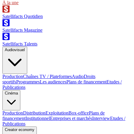
À la une
Satellifacts Quotidien
Satellifacts Magazine
Satellifacts Talents
Audiovisuel
Production
Chaînes TV / Plateformes
Audio
Droits
sportifs
Programmes
Les audiences
Plans de financement
Etudes /
Publications
Cinéma
Production
Distribution
Exploitation
Box-office
Plans de
financement
Institutionnel
Entreprises et marchés
Interview
Etudes /
Publications
Creator economy