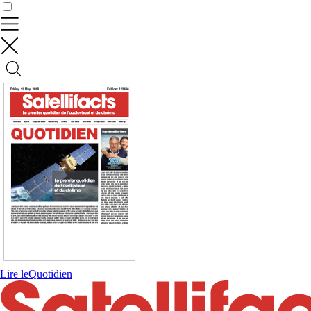
Contrôler vos données
Lire le
Quotidien