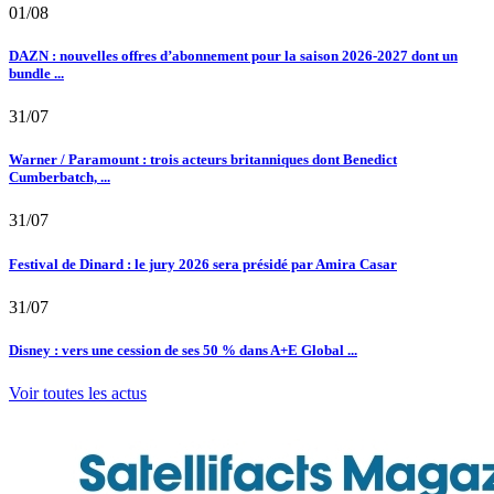
01/08
DAZN : nouvelles offres d’abonnement pour la saison 2026-2027 dont un
bundle ...
31/07
Warner / Paramount : trois acteurs britanniques dont Benedict
Cumberbatch, ...
31/07
Festival de Dinard : le jury 2026 sera présidé par Amira Casar
31/07
Disney : vers une cession de ses 50 % dans A+E Global ...
Voir toutes les actus