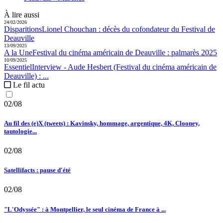
À lire aussi
24/02/2026
Disparitions
Lionel Chouchan :
décès du cofondateur du Festival de
Deauville
13/09/2025
A la Une
Festival du cinéma américain de Deauville :
palmarès 2025
10/09/2025
Essentiel
Interview - Aude Hesbert (Festival du cinéma américain de
Deauville) :
...
Le fil actu
02/08
Au fil des (e)X (tweets) : Kavinsky, hommage, argentique, 4K, Clooney,
tautologie...
02/08
Satellifacts : pause d'été
02/08
"L'Odyssée" : à Montpellier, le seul cinéma de France à ...