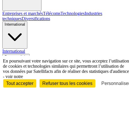
Entreprises et marchés
Télécoms
Technologies
Industries
techniques
Diversifications
International
International
Personnalités
En poursuivant votre navigation sur ce site, vous acceptez l’utilisation
de cookies et technologies similaires qui permettront l’utilisation de
vos données par Satellifacts afin de réaliser des statistiques d'audience
- voir notre
Tout accepter
Refuser tous les cookies
Personnaliser
Interview
Biographies
Nominations /
mouvements
Distinctions
Disparitions
Verbatim
Au fil des (e)X
(tweets)
Festivals - Évènements