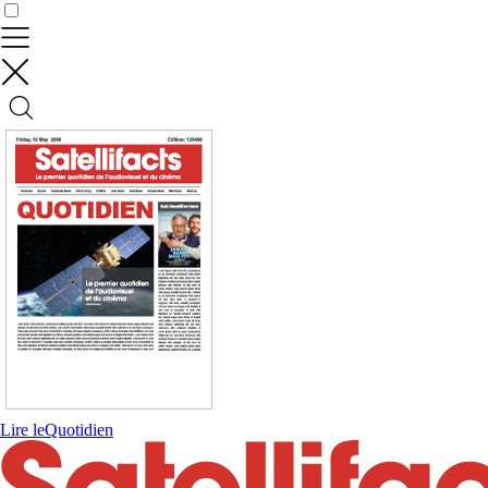
Contrôler vos données
Lire le
Quotidien