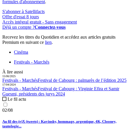
formules d'abonnement
.
S'abonner à Satellifacts
Offre d'essai 8 jours
Accès intégral gratuit - Sans engagement
Déjà un compte ?
Connectez-vous
Recevez les titres du Quotidien et accédez aux articles gratuits
Premium en suivant ce
lien
.
Cinéma
Festivals - Marchés
À lire aussi
15/06/2025
Festivals - Marchés
Festival de Cabourg :
palmarès de l’édition 2025
17/04/2024
Festivals - Marchés
Festival de Cabourg :
Virginie Efira et Samir
Guesmi, présidents des jurys 2024
Le fil actu
02/08
Au fil des (e)X (tweets) : Kavinsky, hommage, argentique, 4K, Clooney,
tautologie...