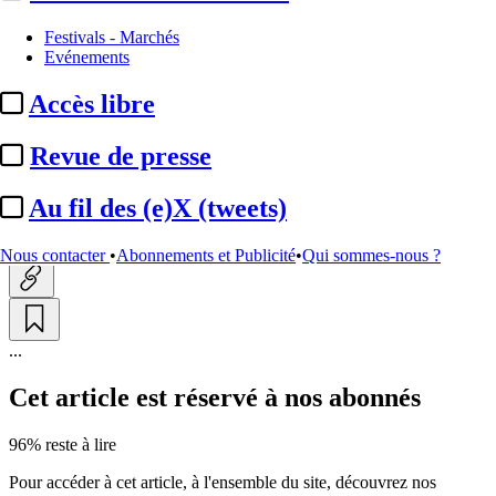
Festivals - Marchés
Festivals - Marchés
Evénements
Festival du film de Cabourg :
Accès libre
Xavier Dolan, président du
jury ...
Revue de presse
Au fil des (e)X (tweets)
Actualité n° 348691
|
Publié le 21 mai 2026 17:59
| 124 mots
Nous contacter
•
Abonnements et Publicité
•
Qui sommes-nous ?
...
Cet article est réservé à nos abonnés
96% reste à lire
Pour accéder à cet article, à l'ensemble du site, découvrez nos