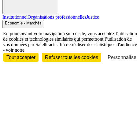
Institutionnel
Organisations professionnelles
Justice
Economie - Marchés
En poursuivant votre navigation sur ce site, vous acceptez l’utilisation
de cookies et technologies similaires qui permettront l’utilisation de
vos données par Satellifacts afin de réaliser des statistiques d'audience
- voir notre
Tout accepter
Refuser tous les cookies
Personnaliser
Entreprises et marchés
Télécoms
Technologies
Industries
techniques
Diversifications
International
International
Personnalités