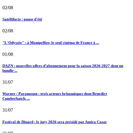
02/08
Satellifacts : pause d'été
02/08
"L'Odyssée" : à Montpellier, le seul cinéma de France à ...
01/08
DAZN : nouvelles offres d’abonnement pour la saison 2026-2027 dont un
bundle ...
31/07
Warner / Paramount : trois acteurs britanniques dont Benedict
Cumberbatch, ...
31/07
Festival de Dinard : le jury 2026 sera présidé par Amira Casar