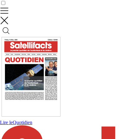
Contrôler vos données
Lire le
Quotidien