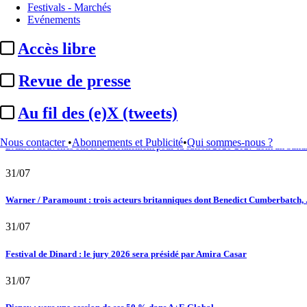
Festivals - Marchés
02/08
Evénements
Satellifacts : pause d'été
Accès libre
02/08
Revue de presse
"L'Odyssée" : à Montpellier, le seul cinéma de France à ...
Au fil des (e)X (tweets)
01/08
Nous contacter
•
Abonnements et Publicité
•
Qui sommes-nous ?
DAZN : nouvelles offres d’abonnement pour la saison 2026-2027 dont un bundle
31/07
Warner / Paramount : trois acteurs britanniques dont Benedict Cumberbatch, .
31/07
Festival de Dinard : le jury 2026 sera présidé par Amira Casar
31/07