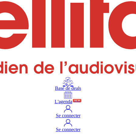
Base de deals
L'agenda
NEW
Se connecter
Se connecter