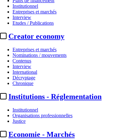
Plans de financement
Institutionnel
Entreprises et marchés
Interview
Etudes / Publications
Creator economy
Entreprises et marchés
Nominations / mouvements
Contenus
Interview
Festivals - Marchés
International
Décryptage
Festival du film de demain :
la m
Chronique
Institutions - Réglementation
Par
Julie Souvestre
Actualité n° 349794
|
Publié le 16 juin 2026 16:50
| 192 mots
Institutionnel
Organisations professionnelles
Justice
Economie - Marchés