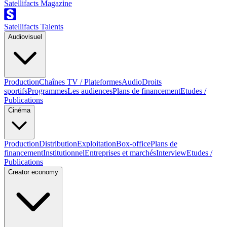
Satellifacts Magazine
Satellifacts Talents
Audiovisuel
Production
Chaînes TV / Plateformes
Audio
Droits
sportifs
Programmes
Les audiences
Plans de financement
Etudes /
Publications
Cinéma
Production
Distribution
Exploitation
Box-office
Plans de
financement
Institutionnel
Entreprises et marchés
Interview
Etudes /
Publications
Creator economy