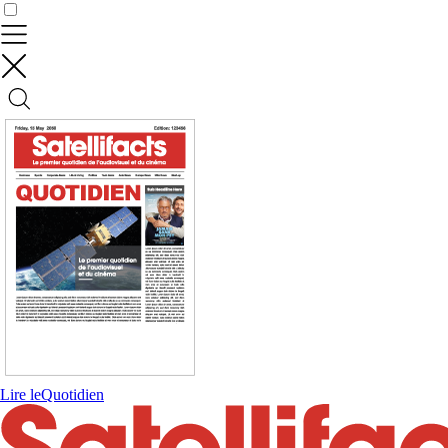
Contrôler vos données
Lire le
Quotidien