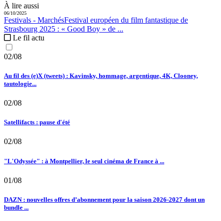
À lire aussi
06/10/2025
Festivals - Marchés
Festival européen du film fantastique de
Strasbourg 2025 :
« Good Boy » de ...
Le fil actu
02/08
Au fil des (e)X (tweets) : Kavinsky, hommage, argentique, 4K, Clooney,
tautologie...
02/08
Satellifacts : pause d'été
02/08
"L'Odyssée" : à Montpellier, le seul cinéma de France à ...
01/08
DAZN : nouvelles offres d’abonnement pour la saison 2026-2027 dont un
bundle ...