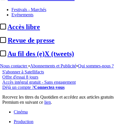
Festivals - Marchés
Evénements
...
Accès libre
Cet article est réservé à nos abonnés
Revue de presse
98% reste à lire
Au fil des (e)X (tweets)
Pour accéder à cet article, à l'ensemble du site, découvrez nos
formules d'abonnement
.
Nous contacter
•
Abonnements et Publicité
•
Qui sommes-nous ?
S'abonner à Satellifacts
Offre d'essai 8 jours
Accès intégral gratuit - Sans engagement
Déjà un compte ?
Connectez-vous
Recevez les titres du Quotidien et accédez aux articles gratuits
Premium en suivant ce
lien
.
Cinéma
Production