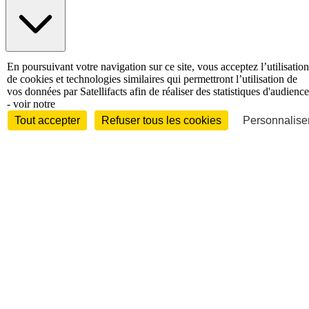
International
En poursuivant votre navigation sur ce site, vous acceptez l’utilisation
Personnalités
de cookies et technologies similaires qui permettront l’utilisation de
vos données par Satellifacts afin de réaliser des statistiques d'audience
- voir notre
Tout accepter
Refuser tous les cookies
Personnaliser
Interview
Biographies
Nominations /
mouvements
Distinctions
Disparitions
Verbatim
Au fil des (e)X
(tweets)
Festivals - Évènements
Festivals - Marchés
Evénements
Accès libre