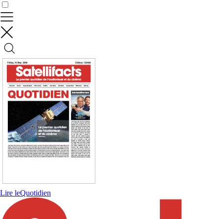
Contrôler vos données
Lire le
Quotidien