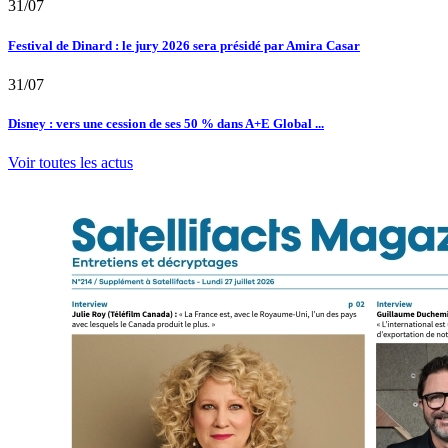
31/07
Festival de Dinard : le jury 2026 sera présidé par Amira Casar
31/07
Disney : vers une cession de ses 50 % dans A+E Global ...
Voir toutes les actus