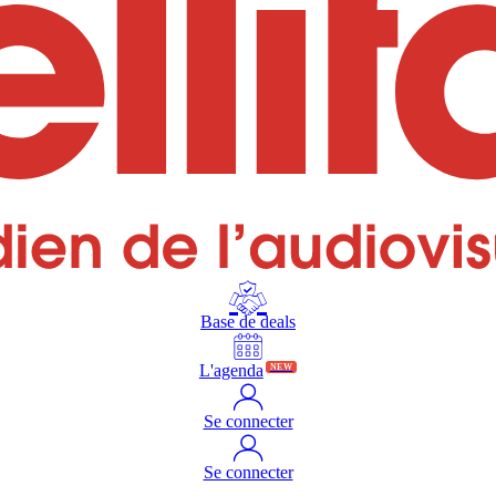
Base de deals
L'agenda
NEW
Se connecter
Se connecter