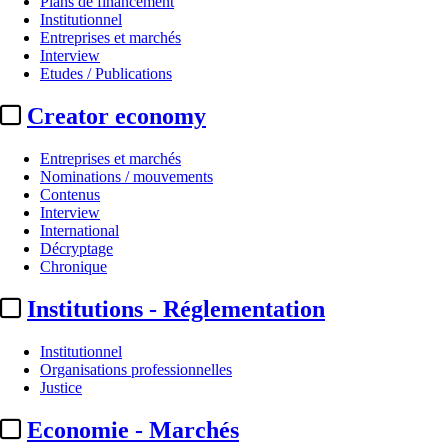
Plans de financement
Institutionnel
Entreprises et marchés
Interview
Etudes / Publications
Creator economy
Entreprises et marchés
Nominations / mouvements
Contenus
Interview
A la Une
International
Décryptage
Fête du cinéma 2026 :
1,35 milli
Chronique
Institutions - Réglementation
Par
Julie Souvestre
Actualité n° 350358
|
Publié le 29 juin 2026 11:59
| 115 mots
Institutionnel
Organisations professionnelles
Justice
Economie - Marchés