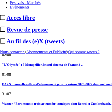
Essentiel
Fête du cinéma :
3 millions d’entrées pour l’édition 2025, en b
Festivals - Marchés
Le fil actu
Evénements
02/08
Accès libre
Au fil des (e)X (tweets) : Kavinsky, hommage, argentique, 4K, Clooney, tautologi
Revue de presse
02/08
Au fil des (e)X (tweets)
Satellifacts : pause d'été
Nous contacter
•
Abonnements et Publicité
•
Qui sommes-nous ?
02/08
"L'Odyssée" : à Montpellier, le seul cinéma de France à ...
01/08
DAZN : nouvelles offres d’abonnement pour la saison 2026-2027 dont un bundle
31/07
Warner / Paramount : trois acteurs britanniques dont Benedict Cumberbatch, .