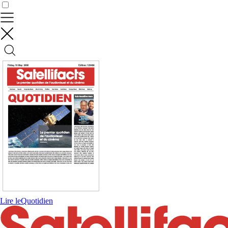
Contrôler vos données
Lire le
Quotidien