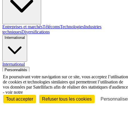
Entreprises et marchés
Télécoms
Technologies
Industries
techniques
Diversifications
International
International
Personnalités
En poursuivant votre navigation sur ce site, vous acceptez l’utilisation
de cookies et technologies similaires qui permettront l’utilisation de
vos données par Satellifacts afin de réaliser des statistiques d'audience
- voir notre
Interview
Biographies
Nominations /
Tout accepter
Refuser tous les cookies
Personnaliser
mouvements
Distinctions
Disparitions
Verbatim
Au fil des (e)X
(tweets)
Festivals - Évènements