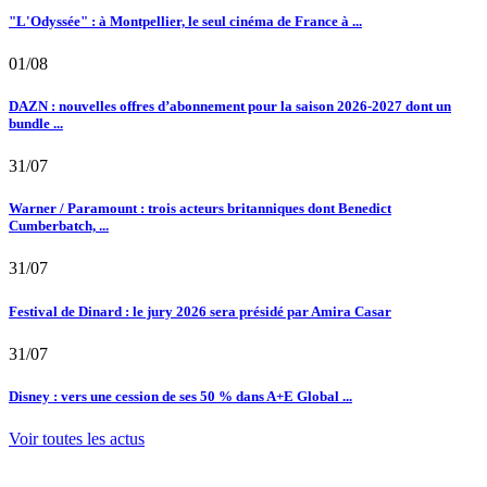
"L'Odyssée" : à Montpellier, le seul cinéma de France à ...
01/08
DAZN : nouvelles offres d’abonnement pour la saison 2026-2027 dont un
bundle ...
31/07
Warner / Paramount : trois acteurs britanniques dont Benedict
Cumberbatch, ...
31/07
Festival de Dinard : le jury 2026 sera présidé par Amira Casar
31/07
Disney : vers une cession de ses 50 % dans A+E Global ...
Voir toutes les actus