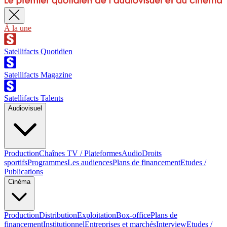
À la une
Satellifacts Quotidien
Satellifacts Magazine
Satellifacts Talents
Audiovisuel
Production
Chaînes TV / Plateformes
Audio
Droits
sportifs
Programmes
Les audiences
Plans de financement
Etudes /
Publications
Cinéma
Production
Distribution
Exploitation
Box-office
Plans de
financement
Institutionnel
Entreprises et marchés
Interview
Etudes /