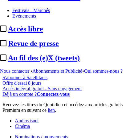
Festivals - Marchés
Evénements
...
Accès libre
Cet article est réservé à nos abonnés
Revue de presse
98% reste à lire
Au fil des (e)X (tweets)
Pour accéder à cet article, à l'ensemble du site, découvrez nos
formules d'abonnement
.
Nous contacter
•
Abonnements et Publicité
•
Qui sommes-nous ?
S'abonner à Satellifacts
Offre d'essai 8 jours
Accès intégral gratuit - Sans engagement
Déjà un compte ?
Connectez-vous
Recevez les titres du Quotidien et accédez aux articles gratuits
Premium en suivant ce
lien
.
Audiovisuel
Cinéma
Nominations / mouvements