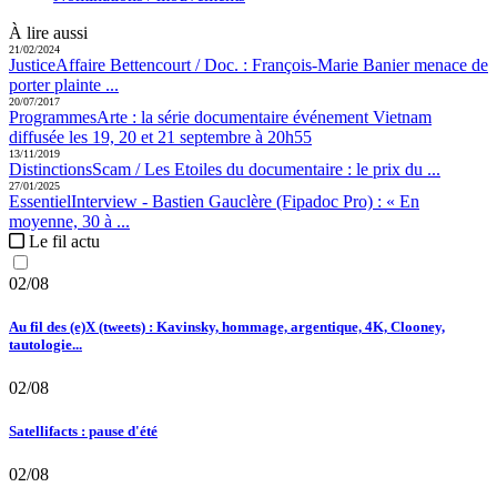
À lire aussi
21/02/2024
Justice
Affaire Bettencourt / Doc. :
François-Marie Banier menace de
porter plainte ...
20/07/2017
Programmes
Arte :
la série documentaire événement Vietnam
diffusée les 19, 20 et 21 septembre à 20h55
13/11/2019
Distinctions
Scam / Les Etoiles du documentaire :
le prix du ...
27/01/2025
Essentiel
Interview - Bastien Gauclère (Fipadoc Pro) :
« En
moyenne, 30 à ...
Le fil actu
02/08
Au fil des (e)X (tweets) : Kavinsky, hommage, argentique, 4K, Clooney,
tautologie...
02/08
Satellifacts : pause d'été
02/08