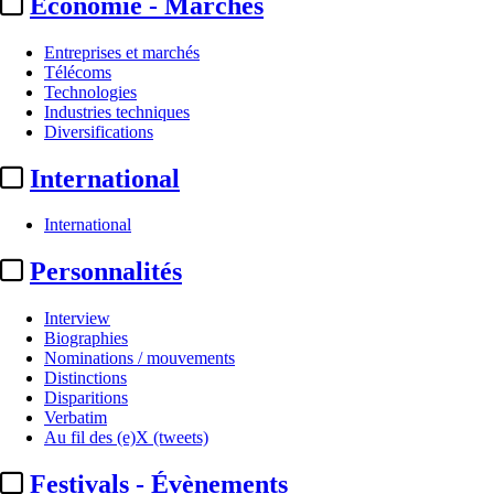
Economie - Marchés
Entreprises et marchés
Télécoms
Technologies
Industries techniques
Diversifications
International
International
Essentiel
Personnalités
FMM :
Marie-Christine
Interview
Saragosse reconduite pour un
Biographies
Nominations / mouvements
3e mandat à ...
Distinctions
Disparitions
Verbatim
Actualité n° 273972
|
Publié le 11 janv. 2023 17:56
| 455 mots
Au fil des (e)X (tweets)
Festivals - Évènements