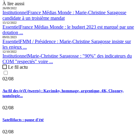
À lire aussi
26/09/2022
Institutionnel
France Médias Monde :
Marie-Christine Saragosse
candidate à un troisième mandat
15/12/2022
Essentiel
France Médias Monde :
le budget 2023 est marqué par une
dotation ...
09/01/2023
Essentiel
FMM / Présidence :
Marie-Christine Saragosse insiste sur
les enjeux ...
12/10/2022
Institutionnel
Marie-Christine Saragosse :
"90%" des indicateurs du
COM "respectés" voire ...
Le fil actu
02/08
Au fil des (e)X (tweets) : Kavinsky, hommage, argentique, 4K, Clooney,
tautologie...
02/08
Satellifacts : pause d'été
02/08