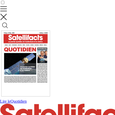
Contrôler vos données
Lire le
Quotidien