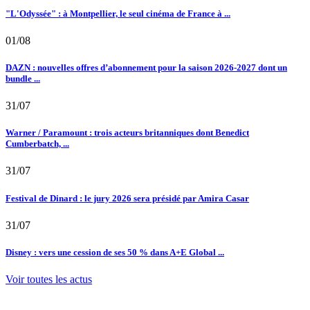
"L'Odyssée" : à Montpellier, le seul cinéma de France à ...
01/08
DAZN : nouvelles offres d’abonnement pour la saison 2026-2027 dont un
bundle ...
31/07
Warner / Paramount : trois acteurs britanniques dont Benedict
Cumberbatch, ...
31/07
Festival de Dinard : le jury 2026 sera présidé par Amira Casar
31/07
Disney : vers une cession de ses 50 % dans A+E Global ...
Voir toutes les actus