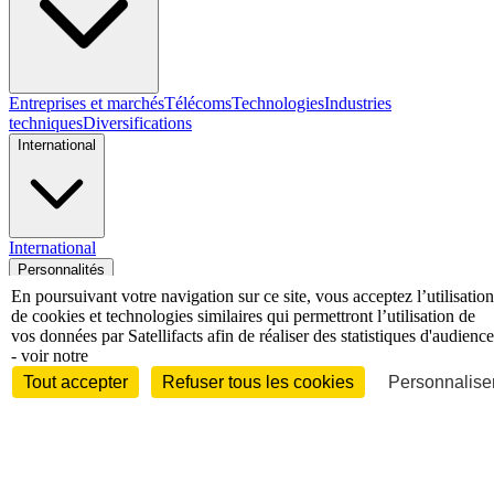
Entreprises et marchés
Télécoms
Technologies
Industries
techniques
Diversifications
International
International
Personnalités
En poursuivant votre navigation sur ce site, vous acceptez l’utilisation
de cookies et technologies similaires qui permettront l’utilisation de
vos données par Satellifacts afin de réaliser des statistiques d'audience
- voir notre
Interview
Biographies
Nominations /
Tout accepter
Refuser tous les cookies
Personnaliser
mouvements
Distinctions
Disparitions
Verbatim
Au fil des (e)X
(tweets)
Festivals - Évènements