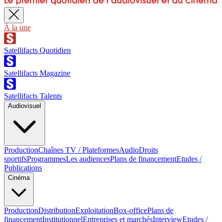
À la une
Satellifacts Quotidien
Satellifacts Magazine
Satellifacts Talents
Audiovisuel
Production
Chaînes TV / Plateformes
Audio
Droits
sportifs
Programmes
Les audiences
Plans de financement
Etudes /
Publications
Cinéma
Production
Distribution
Exploitation
Box-office
Plans de
financement
Institutionnel
Entreprises et marchés
Interview
Etudes /