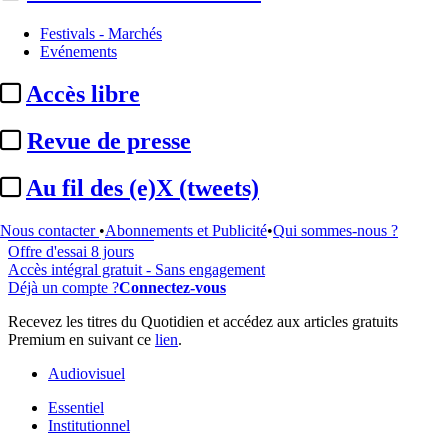
Festivals - Marchés
Evénements
...
Accès libre
Cet article est réservé à nos abonnés
Revue de presse
99% reste à lire
Pour accéder à cet article, à l'ensemble du site, découvrez nos
Au fil des (e)X (tweets)
formules d'abonnement
.
Nous contacter
•
Abonnements et Publicité
•
Qui sommes-nous ?
S'abonner à Satellifacts
Offre d'essai 8 jours
Accès intégral gratuit - Sans engagement
Déjà un compte ?
Connectez-vous
Recevez les titres du Quotidien et accédez aux articles gratuits
Premium en suivant ce
lien
.
Audiovisuel
Essentiel
Institutionnel