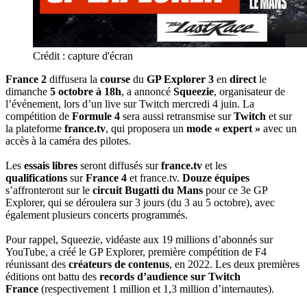
Crédit : capture d'écran
France 2
diffusera la
course
du
GP Explorer 3
en
direct
le
dimanche
5 octobre à 18h
, a annoncé
Squeezie
, organisateur de
l’événement, lors d’un live sur Twitch mercredi 4 juin. La
compétition de
Formule 4
sera aussi retransmise sur
Twitch
et sur
la plateforme
france.tv
, qui proposera un
mode « expert »
avec un
accès à la caméra des pilotes.
Les
essais libres
seront diffusés sur
france.tv
et les
qualifications
sur
France 4
et france.tv.
Douze équipes
s’affronteront sur le
circuit Bugatti du Mans
pour ce 3e GP
Explorer, qui se déroulera sur 3 jours (du 3 au 5 octobre), avec
également plusieurs concerts programmés.
Pour rappel, Squeezie, vidéaste aux 19 millions d’abonnés sur
YouTube, a créé le GP Explorer, première compétition de F4
réunissant des
créateurs de contenus
, en 2022. Les deux premières
éditions ont battu des
records d’audience sur Twitch
France
(respectivement 1 million et 1,3 million d’internautes).