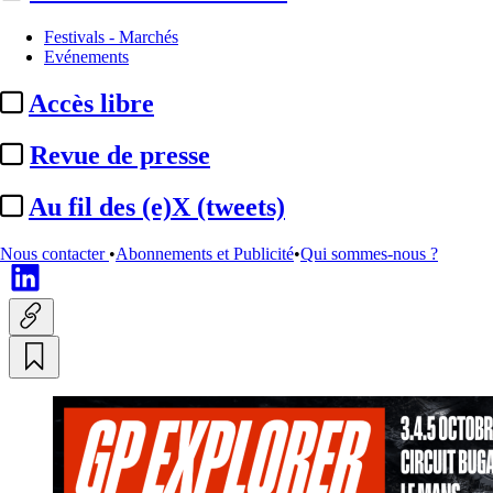
Programmes
Festivals - Marchés
Evénements
France 2 :
diffusion du GP
Accès libre
Explorer 3 en direct le
dimanche 5 octobre
Revue de presse
Au fil des (e)X (tweets)
Translate
Fr
|
En
Actualité n° 321399
|
Publié le 05 juin 2025 13:27
| 128 mots
Nous contacter
•
Abonnements et Publicité
•
Qui sommes-nous ?