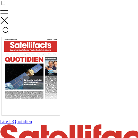
Contrôler vos données
Lire le
Quotidien