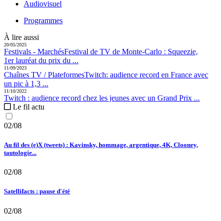
Audiovisuel
Programmes
À lire aussi
20/05/2025
Festivals - Marchés
Festival de TV de Monte-Carlo :
Squeezie,
1er lauréat du prix du ...
11/09/2023
Chaînes TV / Plateformes
Twitch:
audience record en France avec
un pic à 1,3 ...
11/10/2022
Twitch :
audience record chez les jeunes avec un Grand Prix ...
Le fil actu
02/08
Au fil des (e)X (tweets) : Kavinsky, hommage, argentique, 4K, Clooney,
tautologie...
02/08
Satellifacts : pause d'été
02/08