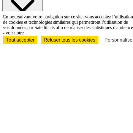
En poursuivant votre navigation sur ce site, vous acceptez l’utilisation
de cookies et technologies similaires qui permettront l’utilisation de
vos données par Satellifacts afin de réaliser des statistiques d'audience
Entreprises et marchés
Télécoms
Technologies
Industries
- voir notre
techniques
Diversifications
International
Tout accepter
Refuser tous les cookies
Personnaliser
International
Personnalités
Interview
Biographies
Nominations /
mouvements
Distinctions
Disparitions
Verbatim
Au fil des (e)X
(tweets)
Festivals - Évènements