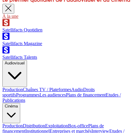
À la une
Satellifacts Quotidien
Satellifacts Magazine
Satellifacts Talents
Audiovisuel
Production
Chaînes TV / Plateformes
Audio
Droits
sportifs
Programmes
Les audiences
Plans de financement
Etudes /
Publications
Cinéma
Production
Distribution
Exploitation
Box-office
Plans de
financement
Institutionnel
Entreprises et marchés
Interview
Etudes /