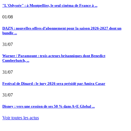
"L'Odyssée" : à Montpellier, le seul cinéma de France à ...
01/08
DAZN : nouvelles offres d’abonnement pour la saison 2026-2027 dont un
bundle ...
31/07
Warner / Paramount : trois acteurs britanniques dont Benedict
Cumberbatch, ...
31/07
Festival de Dinard : le jury 2026 sera présidé par Amira Casar
31/07
Disney : vers une cession de ses 50 % dans A+E Global ...
Voir toutes les actus