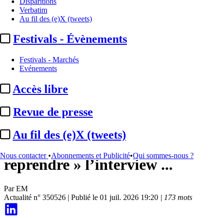
Disparitions
Verbatim
Au fil des (e)X (tweets)
Festivals - Évènements
Festivals - Marchés
Evénements
Accès libre
Programmes
Revue de presse
France 2 / « Télématin » :
Au fil des (e)X (tweets)
Francis Letellier « en passe de
Nous contacter
•
Abonnements et Publicité
•
Qui sommes-nous ?
reprendre » l’interview ...
Par
EM
Actualité n° 350526
|
Publié le 01 juil. 2026 19:20
| 173 mots