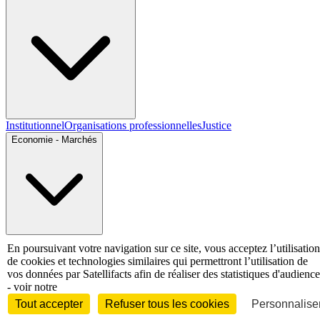
Institutionnel
Organisations professionnelles
Justice
Economie - Marchés
Entreprises et marchés
Télécoms
Technologies
Industries
En poursuivant votre navigation sur ce site, vous acceptez l’utilisation
techniques
Diversifications
de cookies et technologies similaires qui permettront l’utilisation de
International
vos données par Satellifacts afin de réaliser des statistiques d'audience
- voir notre
Tout accepter
Refuser tous les cookies
Personnaliser