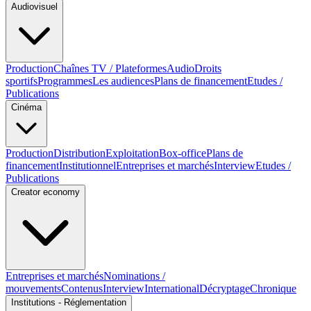
Audiovisuel
Production
Chaînes TV / Plateformes
Audio
Droits
sportifs
Programmes
Les audiences
Plans de financement
Etudes /
Publications
Cinéma
Production
Distribution
Exploitation
Box-office
Plans de
financement
Institutionnel
Entreprises et marchés
Interview
Etudes /
Publications
Creator economy
Entreprises et marchés
Nominations /
mouvements
Contenus
Interview
International
Décryptage
Chronique
Institutions - Réglementation