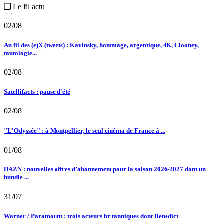
Le fil actu
02/08
Au fil des (e)X (tweets) : Kavinsky, hommage, argentique, 4K, Clooney,
tautologie...
02/08
Satellifacts : pause d'été
02/08
"L'Odyssée" : à Montpellier, le seul cinéma de France à ...
01/08
DAZN : nouvelles offres d’abonnement pour la saison 2026-2027 dont un
bundle ...
31/07
Warner / Paramount : trois acteurs britanniques dont Benedict