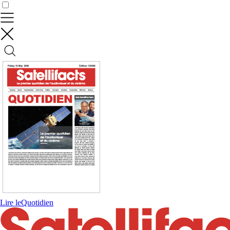
Contrôler vos données
Lire le
Quotidien