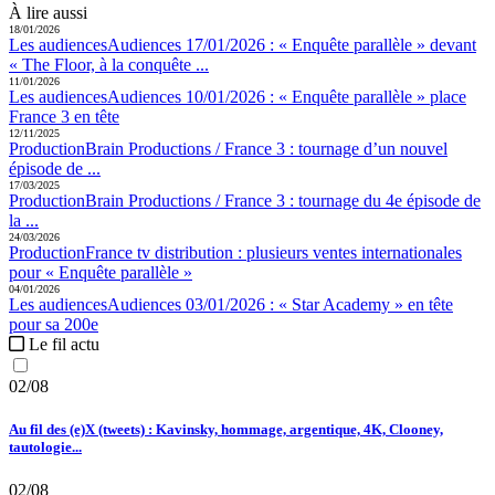
À lire aussi
18/01/2026
Les audiences
Audiences 17/01/2026 :
« Enquête parallèle » devant
« The Floor, à la conquête ...
11/01/2026
Les audiences
Audiences 10/01/2026 :
« Enquête parallèle » place
France 3 en tête
12/11/2025
Production
Brain Productions / France 3 :
tournage d’un nouvel
épisode de ...
17/03/2025
Production
Brain Productions / France 3 :
tournage du 4e épisode de
la ...
24/03/2026
Production
France tv distribution :
plusieurs ventes internationales
pour « Enquête parallèle »
04/01/2026
Les audiences
Audiences 03/01/2026 :
« Star Academy » en tête
pour sa 200e
Le fil actu
02/08
Au fil des (e)X (tweets) : Kavinsky, hommage, argentique, 4K, Clooney,
tautologie...
02/08