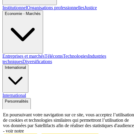
Institutionnel
Organisations professionnelles
Justice
Economie - Marchés
Entreprises et marchés
Télécoms
Technologies
Industries
techniques
Diversifications
International
International
Personnalités
En poursuivant votre navigation sur ce site, vous acceptez l’utilisation
de cookies et technologies similaires qui permettront l’utilisation de
vos données par Satellifacts afin de réaliser des statistiques d'audience
- voir notre
Interview
Biographies
Nominations /