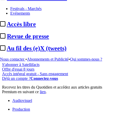
Festivals - Marchés
Evénements
...
Accès libre
Cet article est réservé à nos abonnés
Revue de presse
98% reste à lire
Au fil des (e)X (tweets)
Pour accéder à cet article, à l'ensemble du site, découvrez nos
formules d'abonnement
.
Nous contacter
•
Abonnements et Publicité
•
Qui sommes-nous ?
S'abonner à Satellifacts
Offre d'essai 8 jours
Accès intégral gratuit - Sans engagement
Déjà un compte ?
Connectez-vous
Recevez les titres du Quotidien et accédez aux articles gratuits
Premium en suivant ce
lien
.
Audiovisuel
Production