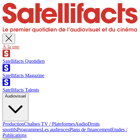
À la une
Satellifacts Quotidien
Satellifacts Magazine
Satellifacts Talents
Audiovisuel
Production
Chaînes TV / Plateformes
Audio
Droits
sportifs
Programmes
Les audiences
Plans de financement
Etudes /
Publications