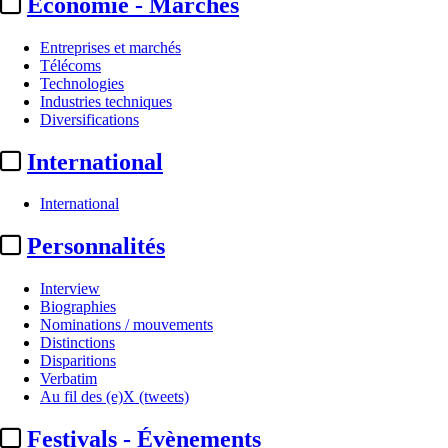
Economie - Marchés
Entreprises et marchés
Télécoms
Technologies
Industries techniques
Diversifications
International
International
Production
Personnalités
France 3 :
Tournage d'un
Interview
nouvel épisode d'"Enquête
Biographies
Nominations / mouvements
parallèle"
Distinctions
Disparitions
Verbatim
Par
CM
Au fil des (e)X (tweets)
Actualité n° 350360
|
Publié le 29 juin 2026 12:54
| 249 mots
Festivals - Évènements