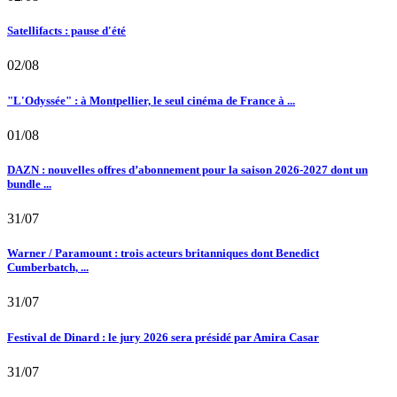
Satellifacts : pause d'été
02/08
"L'Odyssée" : à Montpellier, le seul cinéma de France à ...
01/08
DAZN : nouvelles offres d’abonnement pour la saison 2026-2027 dont un
bundle ...
31/07
Warner / Paramount : trois acteurs britanniques dont Benedict
Cumberbatch, ...
31/07
Festival de Dinard : le jury 2026 sera présidé par Amira Casar
31/07