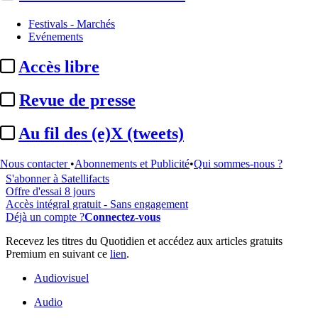
Festivals - Marchés
Evénements
...
Accès libre
Cet article est réservé à nos abonnés
Revue de presse
99% reste à lire
Au fil des (e)X (tweets)
Pour accéder à cet article, à l'ensemble du site, découvrez nos
formules d'abonnement
.
Nous contacter
•
Abonnements et Publicité
•
Qui sommes-nous ?
S'abonner à Satellifacts
Offre d'essai 8 jours
Accès intégral gratuit - Sans engagement
Déjà un compte ?
Connectez-vous
Recevez les titres du Quotidien et accédez aux articles gratuits
Premium en suivant ce
lien
.
Audiovisuel
Audio