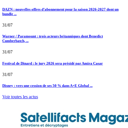
DAZN : nouvelles offres d’abonnement pour la saison 2026-2027 dont un
bundle ...
31/07
Warner / Paramount : trois acteurs britanniques dont Benedict
Cumberbatch, ...
31/07
Festival de Dinard : le jury 2026 sera présidé par Amira Casar
31/07
Disney : vers une cession de ses 50 % dans A+E Global ...
Voir toutes les actus