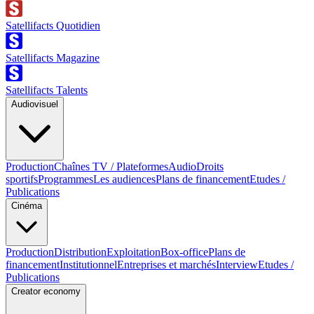
Satellifacts Quotidien
Satellifacts Magazine
Satellifacts Talents
Audiovisuel
Production
Chaînes TV / Plateformes
Audio
Droits
sportifs
Programmes
Les audiences
Plans de financement
Etudes /
Publications
Cinéma
Production
Distribution
Exploitation
Box-office
Plans de
financement
Institutionnel
Entreprises et marchés
Interview
Etudes /
Publications
Creator economy