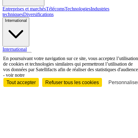
Entreprises et marchés
Télécoms
Technologies
Industries
techniques
Diversifications
International
International
Personnalités
En poursuivant votre navigation sur ce site, vous acceptez l’utilisation
de cookies et technologies similaires qui permettront l’utilisation de
vos données par Satellifacts afin de réaliser des statistiques d'audience
- voir notre
Tout accepter
Refuser tous les cookies
Personnaliser
Interview
Biographies
Nominations /
mouvements
Distinctions
Disparitions
Verbatim
Au fil des (e)X
(tweets)
Festivals - Évènements