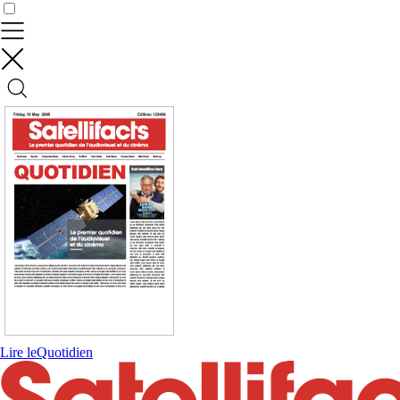
Contrôler vos données
Lire le
Quotidien