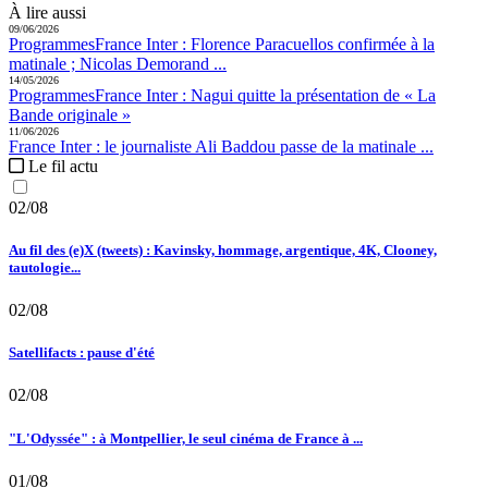
À lire aussi
09/06/2026
Programmes
France Inter :
Florence Paracuellos confirmée à la
matinale ; Nicolas Demorand ...
14/05/2026
Programmes
France Inter :
Nagui quitte la présentation de « La
Bande originale »
11/06/2026
France Inter :
le journaliste Ali Baddou passe de la matinale ...
Le fil actu
02/08
Au fil des (e)X (tweets) : Kavinsky, hommage, argentique, 4K, Clooney,
tautologie...
02/08
Satellifacts : pause d'été
02/08
"L'Odyssée" : à Montpellier, le seul cinéma de France à ...
01/08