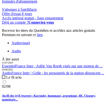
formules d'abonnement
.
S'abonner à Satellifacts
Offre d'essai 8 jours
Accès intégral gratuit - Sans engagement
Déjà un compte ?
Connectez-vous
Recevez les titres du Quotidien et accédez aux articles gratuits
Premium en suivant ce
lien
.
Audiovisuel
Audio
À lire aussi
11/07/2024
Essentiel
France Inter :
Adèle Van Reeth visée par une motion de ...
29/06/2025
Audio
France Inter / Grille :
les personnels de la station dénoncent ...
Le fil actu
02/08
Au fil des (e)X (tweets) : Kavinsky, hommage, argentique, 4K, Clooney,
tautologie...