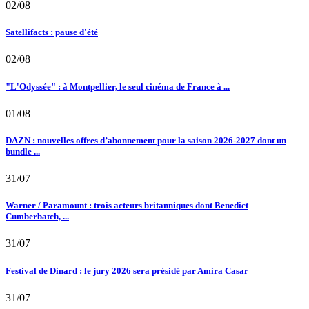
02/08
Satellifacts : pause d'été
02/08
"L'Odyssée" : à Montpellier, le seul cinéma de France à ...
01/08
DAZN : nouvelles offres d’abonnement pour la saison 2026-2027 dont un
bundle ...
31/07
Warner / Paramount : trois acteurs britanniques dont Benedict
Cumberbatch, ...
31/07
Festival de Dinard : le jury 2026 sera présidé par Amira Casar
31/07