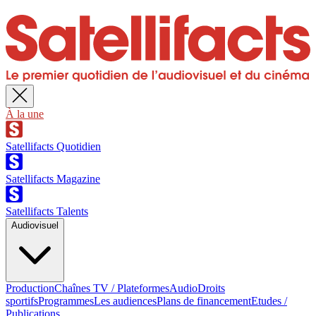
À la une
Satellifacts Quotidien
Satellifacts Magazine
Satellifacts Talents
Audiovisuel
Production
Chaînes TV / Plateformes
Audio
Droits
sportifs
Programmes
Les audiences
Plans de financement
Etudes /
Publications