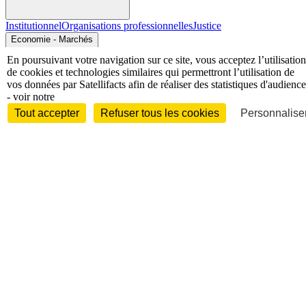
Institutionnel
Organisations professionnelles
Justice
Economie - Marchés
En poursuivant votre navigation sur ce site, vous acceptez l’utilisation
de cookies et technologies similaires qui permettront l’utilisation de
vos données par Satellifacts afin de réaliser des statistiques d'audience
- voir notre
Tout accepter
Refuser tous les cookies
Personnaliser
Entreprises et marchés
Télécoms
Technologies
Industries
techniques
Diversifications
International
International
Personnalités