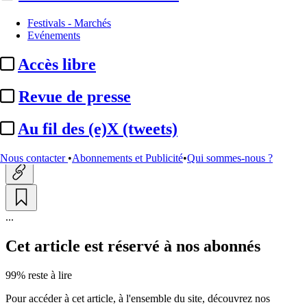
Audio
Festivals - Marchés
Evénements
France Inter / Investigation :
Accès libre
émoi autour du passage de
« Secrets ...
Revue de presse
Au fil des (e)X (tweets)
Actualité n° 322832
|
Publié le 04 juil. 2025 16:37
| 723 mots
Nous contacter
•
Abonnements et Publicité
•
Qui sommes-nous ?
...
Cet article est réservé à nos abonnés
99% reste à lire
Pour accéder à cet article, à l'ensemble du site, découvrez nos