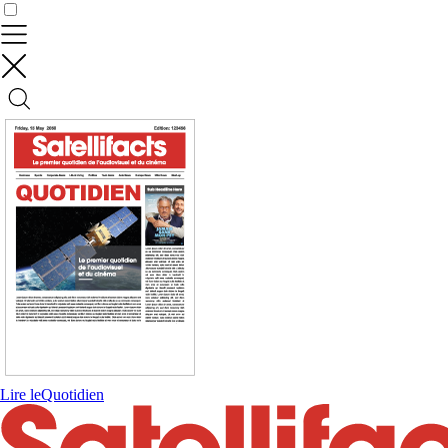
Contrôler vos données
Lire le
Quotidien