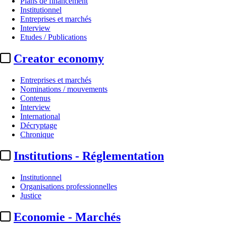
Plans de financement
Institutionnel
Entreprises et marchés
Interview
Etudes / Publications
Creator economy
Entreprises et marchés
Nominations / mouvements
Contenus
Interview
Entreprises et marchés
International
Décryptage
France Télévisions :
« En 2027, t
Chronique
Institutions - Réglementation
Par
enguerand renault
Actualité n° 347926
|
Publié le 11 mai 2026 16:09
| 712 mots
Institutionnel
Organisations professionnelles
Justice
Economie - Marchés