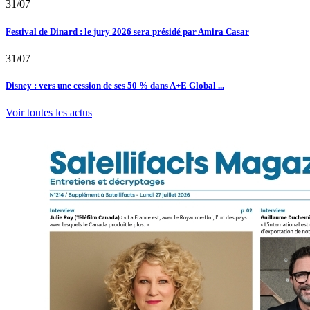
31/07
Festival de Dinard : le jury 2026 sera présidé par Amira Casar
31/07
Disney : vers une cession de ses 50 % dans A+E Global ...
Voir toutes les actus