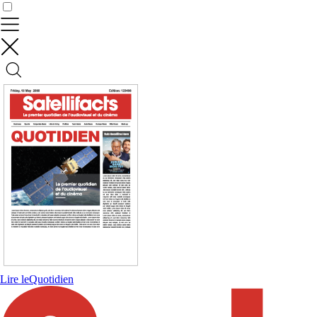
Contrôler vos données
Lire le
Quotidien