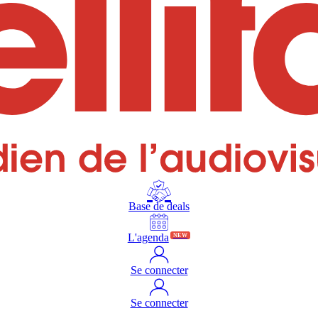
Base de deals
L'agenda
NEW
Se connecter
Se connecter