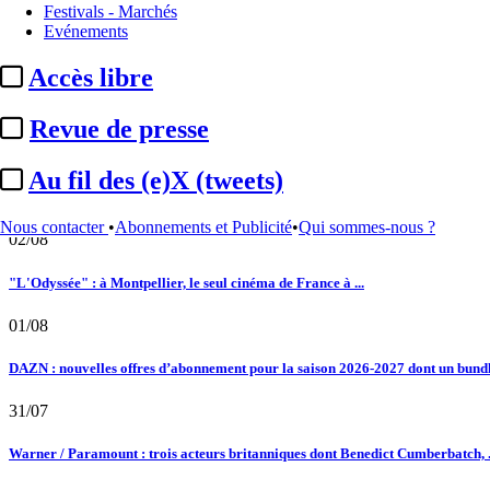
Essentiel
TNT / Commission d’enquête :
47 propositions au terme d’un
Festivals - Marchés
Le fil actu
Evénements
02/08
Accès libre
Au fil des (e)X (tweets) : Kavinsky, hommage, argentique, 4K, Clooney, tautologi
Revue de presse
02/08
Au fil des (e)X (tweets)
Satellifacts : pause d'été
Nous contacter
•
Abonnements et Publicité
•
Qui sommes-nous ?
02/08
"L'Odyssée" : à Montpellier, le seul cinéma de France à ...
01/08
DAZN : nouvelles offres d’abonnement pour la saison 2026-2027 dont un bundle
31/07
Warner / Paramount : trois acteurs britanniques dont Benedict Cumberbatch, .