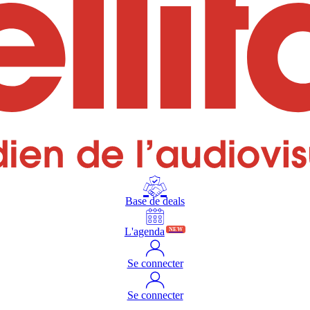
Base de deals
L'agenda
NEW
Se connecter
Se connecter