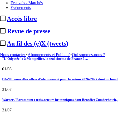
Festivals - Marchés
02/08
Evénements
Au fil des (e)X (tweets) : Kavinsky, hommage, argentique, 4K, Clooney, tautologi
Accès libre
02/08
Revue de presse
Satellifacts : pause d'été
Au fil des (e)X (tweets)
02/08
Nous contacter
•
Abonnements et Publicité
•
Qui sommes-nous ?
"L'Odyssée" : à Montpellier, le seul cinéma de France à ...
01/08
DAZN : nouvelles offres d’abonnement pour la saison 2026-2027 dont un bundle
31/07
Warner / Paramount : trois acteurs britanniques dont Benedict Cumberbatch, .
31/07