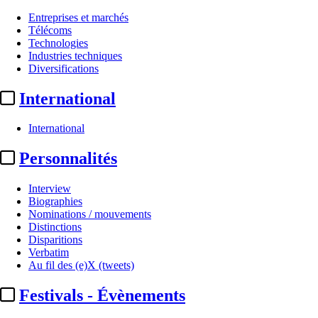
Entreprises et marchés
Cet article est réservé à nos abonnés
Télécoms
Technologies
97% reste à lire
Industries techniques
Diversifications
Pour accéder à cet article, à l'ensemble du site, découvrez nos
formule
International
S'abonner à Satellifacts
Offre d'essai 8 jours
Accès intégral gratuit - Sans engagement
International
Déjà un compte ?
Connectez-vous
Personnalités
Recevez les titres du Quotidien et accédez aux articles gratuits Prem
Audiovisuel
Interview
Biographies
Production
Nominations / mouvements
Distinctions
À lire aussi
Disparitions
20/03/2025
Verbatim
Production
FTV / CPB Films :
tournage de « Vendetta » avec Thierry 
Au fil des (e)X (tweets)
16/11/2021
Production
CPB Films / France 2 :
tournage des fictions "Tout ...
30/09/2019
Festivals - Évènements
Programmes
Canal+ / CPB Films / Scarlett :
2 millions de ...
Le fil actu