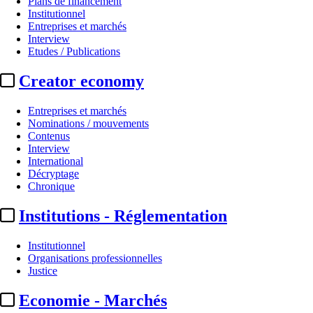
Plans de financement
Institutionnel
Entreprises et marchés
Interview
Etudes / Publications
Creator economy
Entreprises et marchés
Nominations / mouvements
Contenus
Interview
Production
International
Décryptage
France TV / CPB Films :
début d
Chronique
Institutions - Réglementation
Actualité n° 349389
|
Publié le 08 juin 2026 18:51
| 181 mots
Institutionnel
Organisations professionnelles
Justice
Economie - Marchés
...