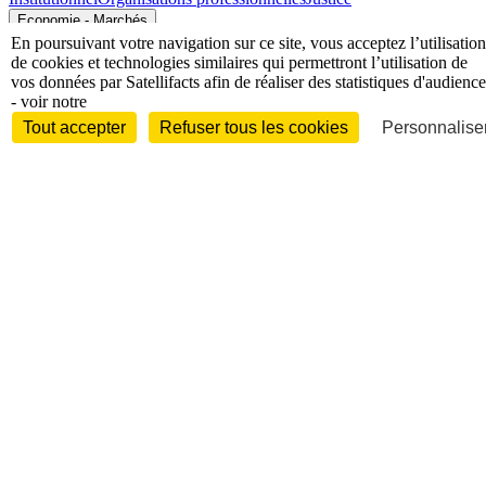
Economie - Marchés
En poursuivant votre navigation sur ce site, vous acceptez l’utilisation
de cookies et technologies similaires qui permettront l’utilisation de
vos données par Satellifacts afin de réaliser des statistiques d'audience
- voir notre
Tout accepter
Refuser tous les cookies
Personnaliser
Entreprises et marchés
Télécoms
Technologies
Industries
techniques
Diversifications
International
International
Personnalités
Interview
Biographies
Nominations /
mouvements
Distinctions
Disparitions
Verbatim
Au fil des (e)X