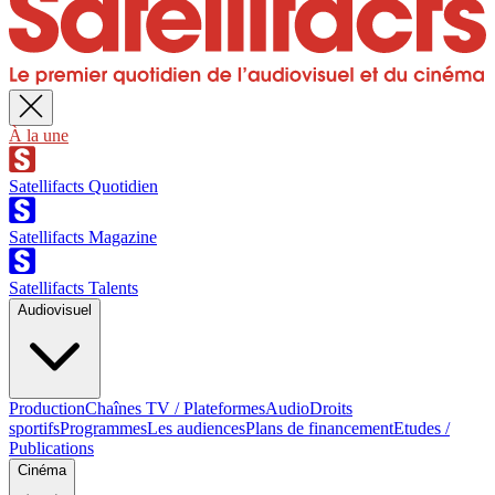
À la une
Satellifacts Quotidien
Satellifacts Magazine
Satellifacts Talents
Audiovisuel
Production
Chaînes TV / Plateformes
Audio
Droits
sportifs
Programmes
Les audiences
Plans de financement
Etudes /
Publications
Cinéma