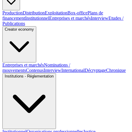
Production
Distribution
Exploitation
Box-office
Plans de
financement
Institutionnel
Entreprises et marchés
Interview
Etudes /
Publications
Creator economy
Entreprises et marchés
Nominations /
mouvements
Contenus
Interview
International
Décryptage
Chronique
Institutions - Réglementation
Institutionnel
Organisations professionnelles
Justice