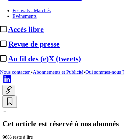
Nominations / mouvements
Festivals - Marchés
Evénements
France TV :
Karine Baste-
Accès libre
Régis et Nathanaël
de Rincquesen intègrent le
Revue de presse
conseil ...
Au fil des (e)X (tweets)
Actualité n° 240362
|
Publié le 29 janv. 2021 11:20
| 108 mots
Nous contacter
•
Abonnements et Publicité
•
Qui sommes-nous ?
...
Cet article est réservé à nos abonnés
96% reste à lire