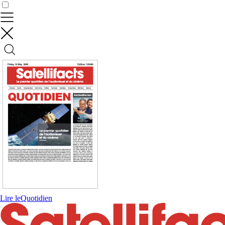
Contrôler vos données
Lire le
Quotidien