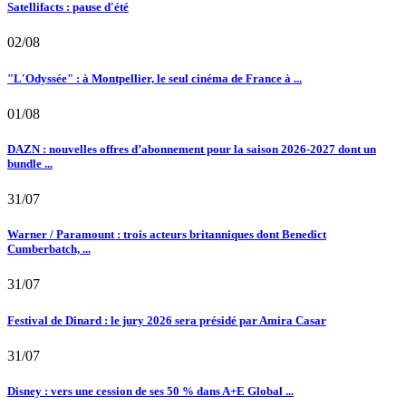
Satellifacts : pause d'été
02/08
"L'Odyssée" : à Montpellier, le seul cinéma de France à ...
01/08
DAZN : nouvelles offres d’abonnement pour la saison 2026-2027 dont un
bundle ...
31/07
Warner / Paramount : trois acteurs britanniques dont Benedict
Cumberbatch, ...
31/07
Festival de Dinard : le jury 2026 sera présidé par Amira Casar
31/07
Disney : vers une cession de ses 50 % dans A+E Global ...