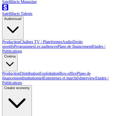
Satellifacts Magazine
Satellifacts Talents
Audiovisuel
Production
Chaînes TV / Plateformes
Audio
Droits
sportifs
Programmes
Les audiences
Plans de financement
Etudes /
Publications
Cinéma
Production
Distribution
Exploitation
Box-office
Plans de
financement
Institutionnel
Entreprises et marchés
Interview
Etudes /
Publications
Creator economy