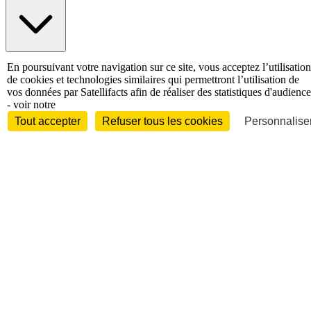
International
En poursuivant votre navigation sur ce site, vous acceptez l’utilisation
Personnalités
de cookies et technologies similaires qui permettront l’utilisation de
vos données par Satellifacts afin de réaliser des statistiques d'audience
- voir notre
Tout accepter
Refuser tous les cookies
Personnaliser
Interview
Biographies
Nominations /
mouvements
Distinctions
Disparitions
Verbatim
Au fil des (e)X
(tweets)
Festivals - Évènements
Festivals - Marchés
Evénements
Accès libre