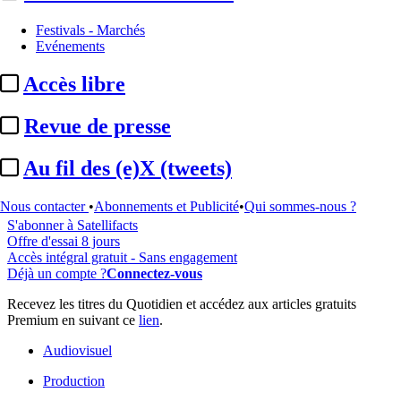
Festivals - Marchés
Evénements
...
Accès libre
Cet article est réservé à nos abonnés
Revue de presse
98% reste à lire
Au fil des (e)X (tweets)
Pour accéder à cet article, à l'ensemble du site, découvrez nos
formules d'abonnement
.
Nous contacter
•
Abonnements et Publicité
•
Qui sommes-nous ?
S'abonner à Satellifacts
Offre d'essai 8 jours
Accès intégral gratuit - Sans engagement
Déjà un compte ?
Connectez-vous
Recevez les titres du Quotidien et accédez aux articles gratuits
Premium en suivant ce
lien
.
Audiovisuel
Production