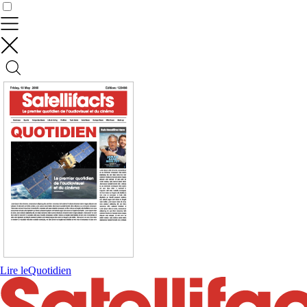
Contrôler vos données
Lire le
Quotidien