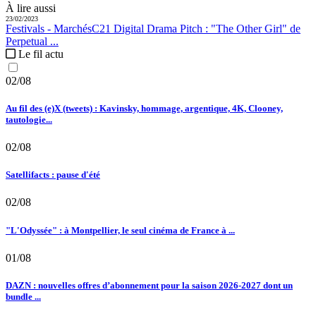
À lire aussi
23/02/2023
Festivals - Marchés
C21 Digital Drama Pitch :
"The Other Girl" de
Perpetual ...
Le fil actu
02/08
Au fil des (e)X (tweets) : Kavinsky, hommage, argentique, 4K, Clooney,
tautologie...
02/08
Satellifacts : pause d'été
02/08
"L'Odyssée" : à Montpellier, le seul cinéma de France à ...
01/08
DAZN : nouvelles offres d’abonnement pour la saison 2026-2027 dont un
bundle ...