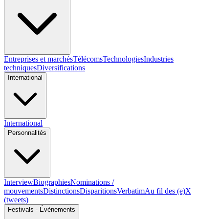
Entreprises et marchés
Télécoms
Technologies
Industries
techniques
Diversifications
International
International
Personnalités
Interview
Biographies
Nominations /
mouvements
Distinctions
Disparitions
Verbatim
Au fil des (e)X
(tweets)
Festivals - Évènements