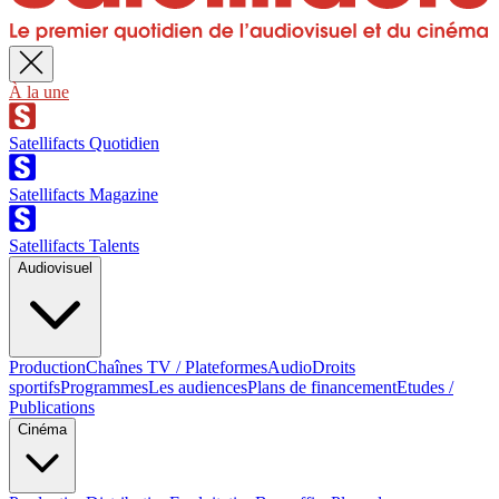
À la une
Satellifacts Quotidien
Satellifacts Magazine
Satellifacts Talents
Audiovisuel
Production
Chaînes TV / Plateformes
Audio
Droits
sportifs
Programmes
Les audiences
Plans de financement
Etudes /
Publications
Cinéma