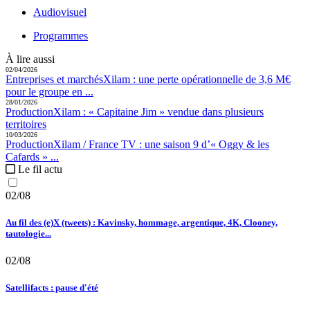
Audiovisuel
Programmes
À lire aussi
02/04/2026
Entreprises et marchés
Xilam :
une perte opérationnelle de 3,6 M€
pour le groupe en ...
28/01/2026
Production
Xilam :
« Capitaine Jim » vendue dans plusieurs
territoires
10/03/2026
Production
Xilam / France TV :
une saison 9 d’« Oggy & les
Cafards » ...
Le fil actu
02/08
Au fil des (e)X (tweets) : Kavinsky, hommage, argentique, 4K, Clooney,
tautologie...
02/08
Satellifacts : pause d'été