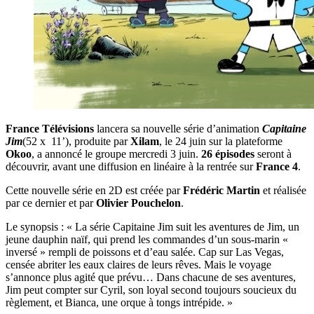
France Télévisions
lancera sa nouvelle série d’animation
Capitaine
Jim
(52 x 11’), produite par
Xilam
, le 24 juin sur la plateforme
Okoo
, a annoncé le groupe mercredi 3 juin.
26 épisodes
seront à
découvrir, avant une diffusion en linéaire à la rentrée sur
France 4
.
Cette nouvelle série en 2D est créée par
Frédéric Martin
et réalisée
par ce dernier et par
Olivier Pouchelon
.
Le synopsis : « La série Capitaine Jim suit les aventures de Jim, un
jeune dauphin naïf, qui prend les commandes d’un sous-marin «
inversé » rempli de poissons et d’eau salée. Cap sur Las Vegas,
censée abriter les eaux claires de leurs rêves. Mais le voyage
s’annonce plus agité que prévu… Dans chacune de ses aventures,
Jim peut compter sur Cyril, son loyal second toujours soucieux du
règlement, et Bianca, une orque à tongs intrépide. »