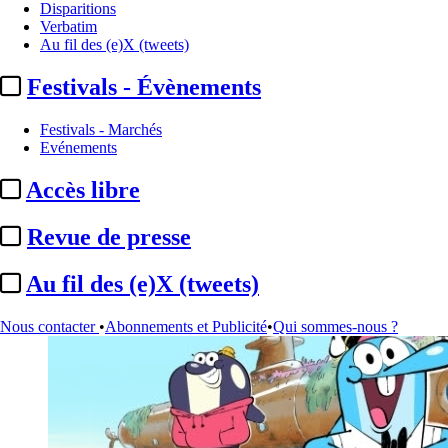
Disparitions
Verbatim
Au fil des (e)X (tweets)
Festivals - Évènements
Festivals - Marchés
Écouter cet article
Evénements
0:00 / 0:43
Accès libre
0 minute
Revue de presse
Au fil des (e)X (tweets)
Nous contacter
•
Abonnements et Publicité
•
Qui sommes-nous ?