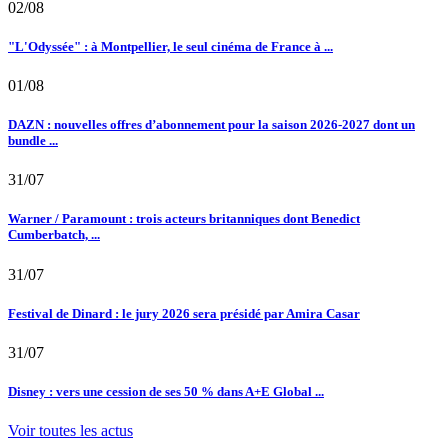
02/08
"L'Odyssée" : à Montpellier, le seul cinéma de France à ...
01/08
DAZN : nouvelles offres d’abonnement pour la saison 2026-2027 dont un
bundle ...
31/07
Warner / Paramount : trois acteurs britanniques dont Benedict
Cumberbatch, ...
31/07
Festival de Dinard : le jury 2026 sera présidé par Amira Casar
31/07
Disney : vers une cession de ses 50 % dans A+E Global ...
Voir toutes les actus