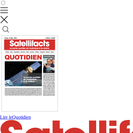
Contrôler vos données
Lire le
Quotidien