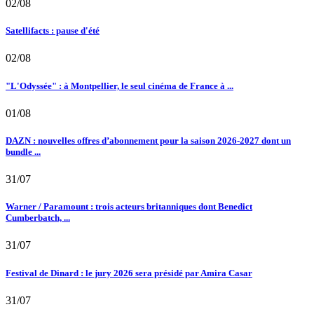
02/08
Satellifacts : pause d'été
02/08
"L'Odyssée" : à Montpellier, le seul cinéma de France à ...
01/08
DAZN : nouvelles offres d’abonnement pour la saison 2026-2027 dont un
bundle ...
31/07
Warner / Paramount : trois acteurs britanniques dont Benedict
Cumberbatch, ...
31/07
Festival de Dinard : le jury 2026 sera présidé par Amira Casar
31/07