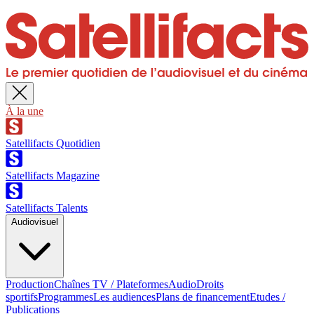
À la une
Satellifacts Quotidien
Satellifacts Magazine
Satellifacts Talents
Audiovisuel
Production
Chaînes TV / Plateformes
Audio
Droits
sportifs
Programmes
Les audiences
Plans de financement
Etudes /
Publications