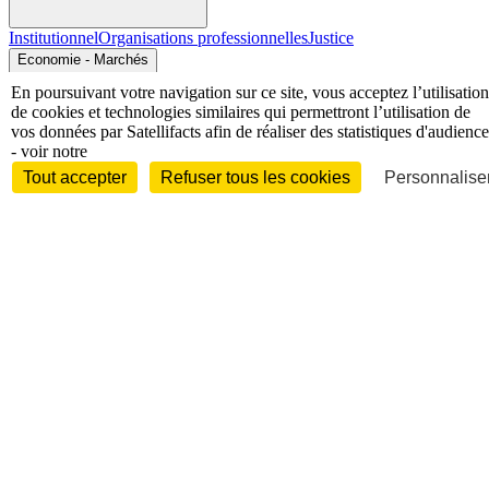
Institutionnel
Organisations professionnelles
Justice
Economie - Marchés
En poursuivant votre navigation sur ce site, vous acceptez l’utilisation
de cookies et technologies similaires qui permettront l’utilisation de
vos données par Satellifacts afin de réaliser des statistiques d'audience
- voir notre
Tout accepter
Refuser tous les cookies
Personnaliser
Entreprises et marchés
Télécoms
Technologies
Industries
techniques
Diversifications
International
International
Personnalités