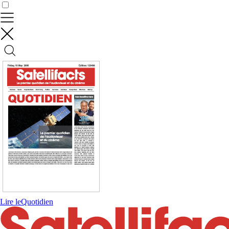
Contrôler vos données
Lire le
Quotidien