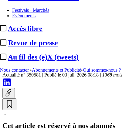
A la Une
Festivals - Marchés
Evénements
Fréquentation / 2e
Accès libre
trimestre 2026 :
la trajectoire
vers les 180 millions d’entrées
Revue de presse
...
Au fil des (e)X (tweets)
Par
Florence Leroy
Nous contacter
•
Abonnements et Publicité
•
Qui sommes-nous ?
Actualité n° 350581
|
Publié le 03 juil. 2026 08:18
| 1368 mots
...
Cet article est réservé à nos abonnés