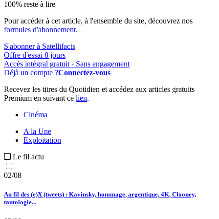
100% reste à lire
Pour accéder à cet article, à l'ensemble du site, découvrez nos
formules d'abonnement
.
S'abonner à Satellifacts
Offre d'essai 8 jours
Accès intégral gratuit - Sans engagement
Déjà un compte ?
Connectez-vous
Recevez les titres du Quotidien et accédez aux articles gratuits
Premium en suivant ce
lien
.
Cinéma
A la Une
Exploitation
Le fil actu
02/08
Au fil des (e)X (tweets) : Kavinsky, hommage, argentique, 4K, Clooney,
tautologie...