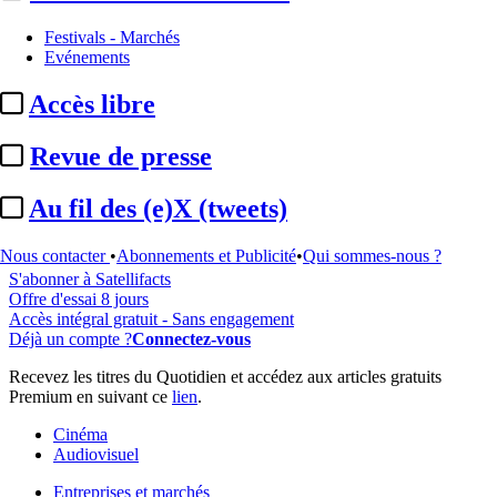
Festivals - Marchés
Evénements
...
Accès libre
Cet article est réservé à nos abonnés
Revue de presse
99% reste à lire
Au fil des (e)X (tweets)
Pour accéder à cet article, à l'ensemble du site, découvrez nos
formules d'abonnement
.
Nous contacter
•
Abonnements et Publicité
•
Qui sommes-nous ?
S'abonner à Satellifacts
Offre d'essai 8 jours
Accès intégral gratuit - Sans engagement
Déjà un compte ?
Connectez-vous
Recevez les titres du Quotidien et accédez aux articles gratuits
Premium en suivant ce
lien
.
Cinéma
Audiovisuel
Entreprises et marchés