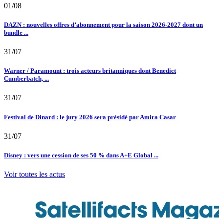
01/08
DAZN : nouvelles offres d’abonnement pour la saison 2026-2027 dont un
bundle ...
31/07
Warner / Paramount : trois acteurs britanniques dont Benedict
Cumberbatch, ...
31/07
Festival de Dinard : le jury 2026 sera présidé par Amira Casar
31/07
Disney : vers une cession de ses 50 % dans A+E Global ...
Voir toutes les actus