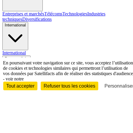
Entreprises et marchés
Télécoms
Technologies
Industries
techniques
Diversifications
International
International
Personnalités
En poursuivant votre navigation sur ce site, vous acceptez l’utilisation
de cookies et technologies similaires qui permettront l’utilisation de
vos données par Satellifacts afin de réaliser des statistiques d'audience
- voir notre
Tout accepter
Refuser tous les cookies
Personnaliser
Interview
Biographies
Nominations /
mouvements
Distinctions
Disparitions
Verbatim
Au fil des (e)X
(tweets)
Festivals - Évènements