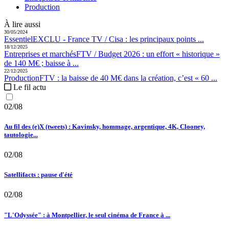
Production
À lire aussi
30/05/2024
Essentiel
EXCLU - France TV / Cisa :
les principaux points ...
18/12/2025
Entreprises et marchés
FTV / Budget 2026 :
un effort « historique »
de 140 M€ ; baisse à ...
22/12/2025
Production
FTV :
la baisse de 40 M€ dans la création, c’est « 60 ...
Le fil actu
02/08
Au fil des (e)X (tweets) : Kavinsky, hommage, argentique, 4K, Clooney,
tautologie...
02/08
Satellifacts : pause d'été
02/08
"L'Odyssée" : à Montpellier, le seul cinéma de France à ...