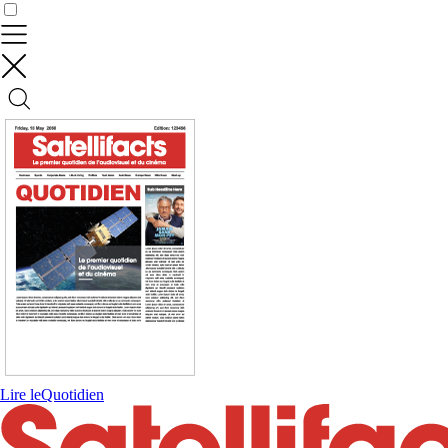
Contrôler vos données
Lire le
Quotidien