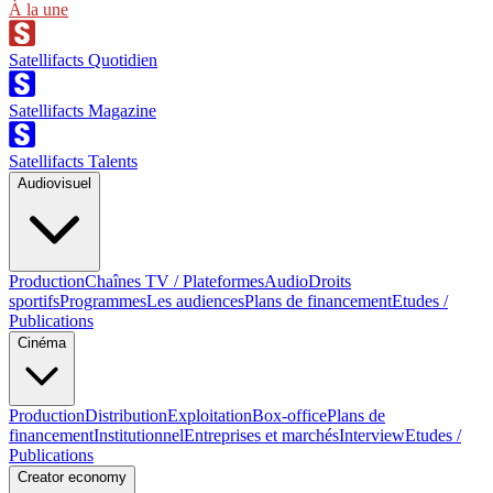
À la une
Satellifacts Quotidien
Satellifacts Magazine
Satellifacts Talents
Audiovisuel
Production
Chaînes TV / Plateformes
Audio
Droits
sportifs
Programmes
Les audiences
Plans de financement
Etudes /
Publications
Cinéma
Production
Distribution
Exploitation
Box-office
Plans de
financement
Institutionnel
Entreprises et marchés
Interview
Etudes /
Publications
Creator economy