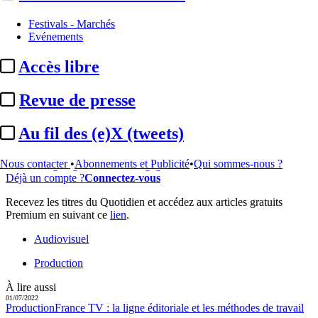
...
Festivals - Marchés
Evénements
Cet article est réservé à nos abonnés
Accès libre
99% reste à lire
Revue de presse
Pour accéder à cet article, à l'ensemble du site, découvrez nos
formules d'abonnement
.
Au fil des (e)X (tweets)
S'abonner à Satellifacts
Offre d'essai 8 jours
Nous contacter
•
Abonnements et Publicité
•
Qui sommes-nous ?
Accès intégral gratuit - Sans engagement
Déjà un compte ?
Connectez-vous
Recevez les titres du Quotidien et accédez aux articles gratuits
Premium en suivant ce
lien
.
Audiovisuel
Production
À lire aussi
01/07/2022
Production
France TV :
la ligne éditoriale et les méthodes de travail