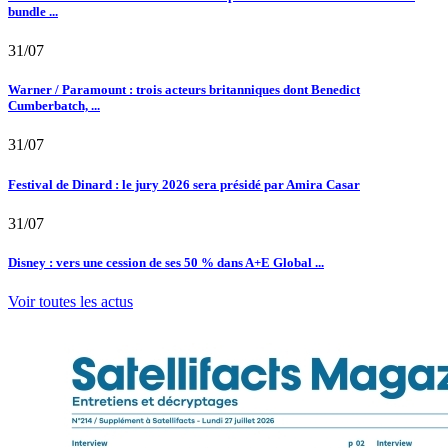
bundle ...
31/07
Warner / Paramount : trois acteurs britanniques dont Benedict
Cumberbatch, ...
31/07
Festival de Dinard : le jury 2026 sera présidé par Amira Casar
31/07
Disney : vers une cession de ses 50 % dans A+E Global ...
Voir toutes les actus