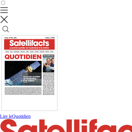
Contrôler vos données
Lire le
Quotidien