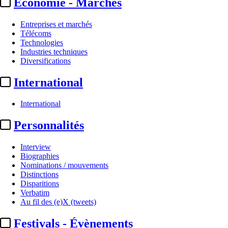
Economie - Marchés
Entreprises et marchés
Télécoms
Technologies
Industries techniques
Diversifications
International
International
Production
Personnalités
FTV / ZDF / Rai :
l'Alliance
Interview
lance un appel ...
Biographies
Nominations / mouvements
Distinctions
Actualité n° 268461
|
Publié le 12 oct. 2022 18:30
| 601 mots
Disparitions
Verbatim
Au fil des (e)X (tweets)
Festivals - Évènements