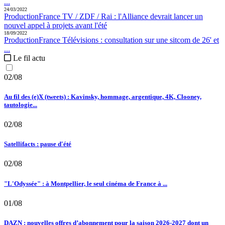
...
24/03/2022
Production
France TV / ZDF / Rai :
l'Alliance devrait lancer un
nouvel appel à projets avant l'été
18/09/2022
Production
France Télévisions :
consultation sur une sitcom de 26' et
...
Le fil actu
02/08
Au fil des (e)X (tweets) : Kavinsky, hommage, argentique, 4K, Clooney,
tautologie...
02/08
Satellifacts : pause d'été
02/08
"L'Odyssée" : à Montpellier, le seul cinéma de France à ...
01/08
DAZN : nouvelles offres d’abonnement pour la saison 2026-2027 dont un