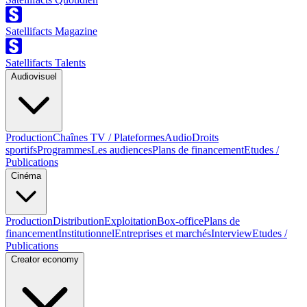
Satellifacts Magazine
Satellifacts Talents
Audiovisuel
Production
Chaînes TV / Plateformes
Audio
Droits
sportifs
Programmes
Les audiences
Plans de financement
Etudes /
Publications
Cinéma
Production
Distribution
Exploitation
Box-office
Plans de
financement
Institutionnel
Entreprises et marchés
Interview
Etudes /
Publications
Creator economy