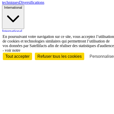
techniques
Diversifications
International
International
En poursuivant votre navigation sur ce site, vous acceptez l’utilisation
Personnalités
de cookies et technologies similaires qui permettront l’utilisation de
vos données par Satellifacts afin de réaliser des statistiques d'audience
- voir notre
Tout accepter
Refuser tous les cookies
Personnaliser
Interview
Biographies
Nominations /
mouvements
Distinctions
Disparitions
Verbatim
Au fil des (e)X
(tweets)
Festivals - Évènements