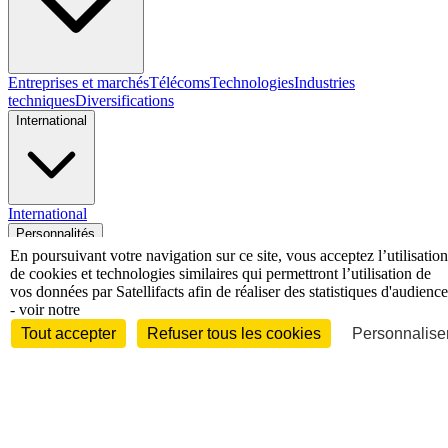
Entreprises et marchés
Télécoms
Technologies
Industries
techniques
Diversifications
International
International
Personnalités
En poursuivant votre navigation sur ce site, vous acceptez l’utilisation
de cookies et technologies similaires qui permettront l’utilisation de
vos données par Satellifacts afin de réaliser des statistiques d'audience
- voir notre
Tout accepter
Refuser tous les cookies
Personnaliser
Interview
Biographies
Nominations /
mouvements
Distinctions
Disparitions
Verbatim
Au fil des (e)X
(tweets)
Festivals - Évènements