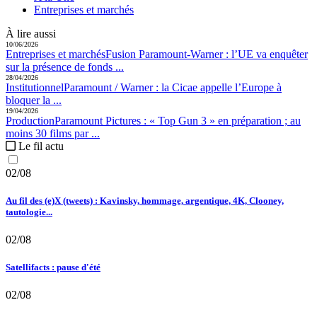
Entreprises et marchés
À lire aussi
10/06/2026
Entreprises et marchés
Fusion Paramount-Warner :
l’UE va enquêter
sur la présence de fonds ...
28/04/2026
Institutionnel
Paramount / Warner :
la Cicae appelle l’Europe à
bloquer la ...
19/04/2026
Production
Paramount Pictures :
« Top Gun 3 » en préparation ; au
moins 30 films par ...
Le fil actu
02/08
Au fil des (e)X (tweets) : Kavinsky, hommage, argentique, 4K, Clooney,
tautologie...
02/08
Satellifacts : pause d'été
02/08