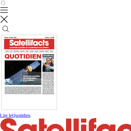
Contrôler vos données
Lire le
Quotidien