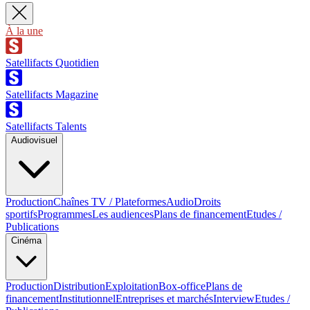
À la une
Satellifacts Quotidien
Satellifacts Magazine
Satellifacts Talents
Audiovisuel
Production
Chaînes TV / Plateformes
Audio
Droits
sportifs
Programmes
Les audiences
Plans de financement
Etudes /
Publications
Cinéma
Production
Distribution
Exploitation
Box-office
Plans de
financement
Institutionnel
Entreprises et marchés
Interview
Etudes /