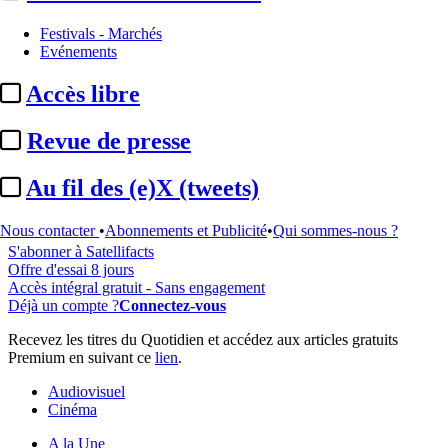
Festivals - Marchés
Evénements
...
Accès libre
Cet article est réservé à nos abonnés
Revue de presse
99% reste à lire
Au fil des (e)X (tweets)
Pour accéder à cet article, à l'ensemble du site, découvrez nos
formules d'abonnement
.
Nous contacter
•
Abonnements et Publicité
•
Qui sommes-nous ?
S'abonner à Satellifacts
Offre d'essai 8 jours
Accès intégral gratuit - Sans engagement
Déjà un compte ?
Connectez-vous
Recevez les titres du Quotidien et accédez aux articles gratuits
Premium en suivant ce
lien
.
Audiovisuel
Cinéma
A la Une