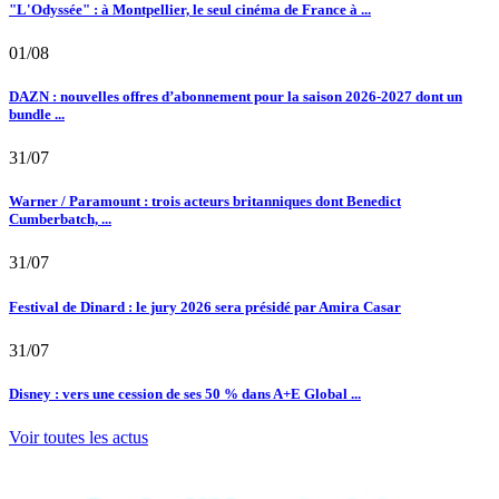
"L'Odyssée" : à Montpellier, le seul cinéma de France à ...
01/08
DAZN : nouvelles offres d’abonnement pour la saison 2026-2027 dont un
bundle ...
31/07
Warner / Paramount : trois acteurs britanniques dont Benedict
Cumberbatch, ...
31/07
Festival de Dinard : le jury 2026 sera présidé par Amira Casar
31/07
Disney : vers une cession de ses 50 % dans A+E Global ...
Voir toutes les actus