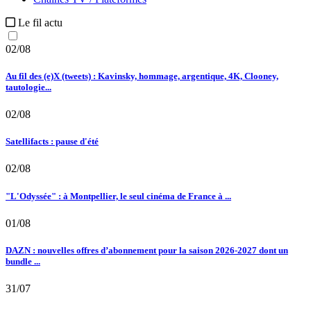
Le fil actu
02/08
Au fil des (e)X (tweets) : Kavinsky, hommage, argentique, 4K, Clooney,
tautologie...
02/08
Satellifacts : pause d'été
02/08
"L'Odyssée" : à Montpellier, le seul cinéma de France à ...
01/08
DAZN : nouvelles offres d’abonnement pour la saison 2026-2027 dont un
bundle ...
31/07