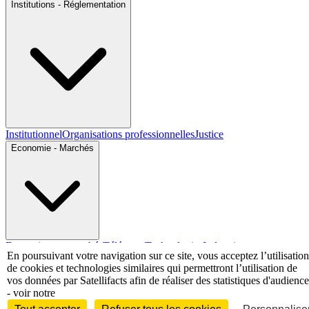
Institutions - Réglementation
Institutionnel
Organisations professionnelles
Justice
Economie - Marchés
Entreprises et marchés
Télécoms
Technologies
Industries
En poursuivant votre navigation sur ce site, vous acceptez l’utilisation
techniques
Diversifications
de cookies et technologies similaires qui permettront l’utilisation de
International
vos données par Satellifacts afin de réaliser des statistiques d'audience
- voir notre