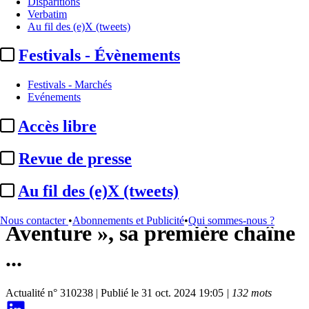
Disparitions
Verbatim
Au fil des (e)X (tweets)
Festivals - Évènements
Festivals - Marchés
Evénements
Accès libre
Chaînes TV / Plateformes
Revue de presse
Gedeon Media Group :
Au fil des (e)X (tweets)
lancement de « Gedeon
Nous contacter
•
Abonnements et Publicité
•
Qui sommes-nous ?
Aventure », sa première chaîne
...
Actualité n° 310238
|
Publié le 31 oct. 2024 19:05
| 132 mots