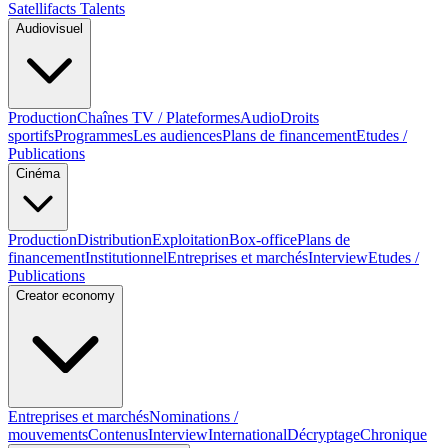
Satellifacts Talents
Audiovisuel
Production
Chaînes TV / Plateformes
Audio
Droits
sportifs
Programmes
Les audiences
Plans de financement
Etudes /
Publications
Cinéma
Production
Distribution
Exploitation
Box-office
Plans de
financement
Institutionnel
Entreprises et marchés
Interview
Etudes /
Publications
Creator economy
Entreprises et marchés
Nominations /
mouvements
Contenus
Interview
International
Décryptage
Chronique