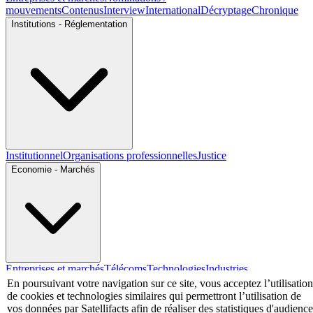
mouvements
Contenus
Interview
International
Décryptage
Chronique
Institutions - Réglementation
Institutionnel
Organisations professionnelles
Justice
Economie - Marchés
Entreprises et marchés
Télécoms
Technologies
Industries
techniques
Diversifications
En poursuivant votre navigation sur ce site, vous acceptez l’utilisation
de cookies et technologies similaires qui permettront l’utilisation de
International
vos données par Satellifacts afin de réaliser des statistiques d'audience