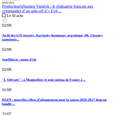
06/02/2024
Production
Sébastien Vaniček :
le réalisateur français aux
commandes d’un spin-off d’« Evil ...
Le fil actu
02/08
Au fil des (e)X (tweets) : Kavinsky, hommage, argentique, 4K, Clooney,
tautologie...
02/08
Satellifacts : pause d'été
02/08
"L'Odyssée" : à Montpellier, le seul cinéma de France à ...
01/08
DAZN : nouvelles offres d’abonnement pour la saison 2026-2027 dont un
bundle ...
31/07