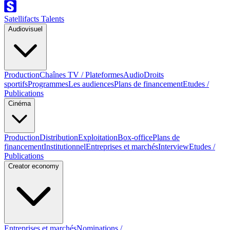
Satellifacts Talents
Audiovisuel
Production
Chaînes TV / Plateformes
Audio
Droits
sportifs
Programmes
Les audiences
Plans de financement
Etudes /
Publications
Cinéma
Production
Distribution
Exploitation
Box-office
Plans de
financement
Institutionnel
Entreprises et marchés
Interview
Etudes /
Publications
Creator economy
Entreprises et marchés
Nominations /