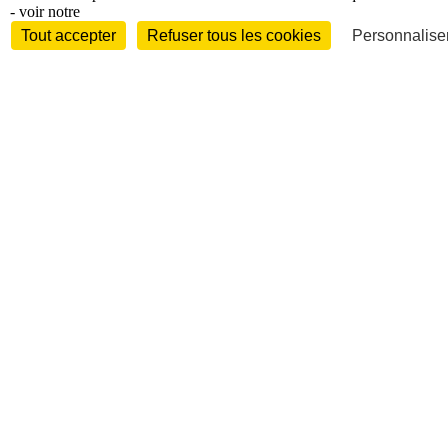
- voir notre
Tout accepter
Refuser tous les cookies
Personnaliser
International
Personnalités
Interview
Biographies
Nominations /
mouvements
Distinctions
Disparitions
Verbatim
Au fil des (e)X
(tweets)
Festivals - Évènements
Festivals - Marchés
Evénements
Accès libre
Revue de presse