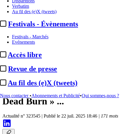
Disparitions
Verbatim
Au fil des (e)X (tweets)
Festivals - Évènements
Festivals - Marchés
Evénements
Accès libre
Production
Revue de presse
Ghost House Pictures :
Au fil des (e)X (tweets)
Sébastien Vaniček tourne « Evil
Nous contacter
•
Abonnements et Publicité
•
Qui sommes-nous ?
Dead Burn » ...
Actualité n° 323545
|
Publié le 22 juil. 2025 18:46
| 171 mots