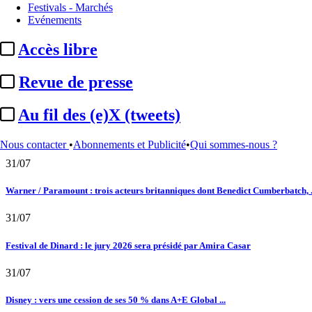
Festivals - Marchés
Evénements
Satellifacts : pause d'été
Accès libre
02/08
Revue de presse
"L'Odyssée" : à Montpellier, le seul cinéma de France à ...
01/08
Au fil des (e)X (tweets)
DAZN : nouvelles offres d’abonnement pour la saison 2026-2027 dont un bundle
Nous contacter
•
Abonnements et Publicité
•
Qui sommes-nous ?
31/07
Warner / Paramount : trois acteurs britanniques dont Benedict Cumberbatch, .
31/07
Festival de Dinard : le jury 2026 sera présidé par Amira Casar
31/07
Disney : vers une cession de ses 50 % dans A+E Global ...