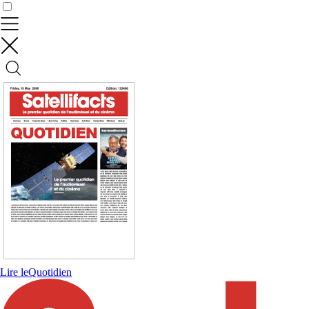
Contrôler vos données
Lire le
Quotidien