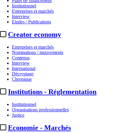
Plans de financement
Institutionnel
Entreprises et marchés
Interview
Etudes / Publications
Creator economy
Entreprises et marchés
Nominations / mouvements
Contenus
Interview
Nominations / mouvements
International
Décryptage
Groupe Canal+ :
Audrey Brugère
Chronique
Institutions - Réglementation
Actualité n° 265589
|
Publié le 26 juil. 2022 16:00
| 213 mots
Institutionnel
Organisations professionnelles
Justice
Economie - Marchés
...