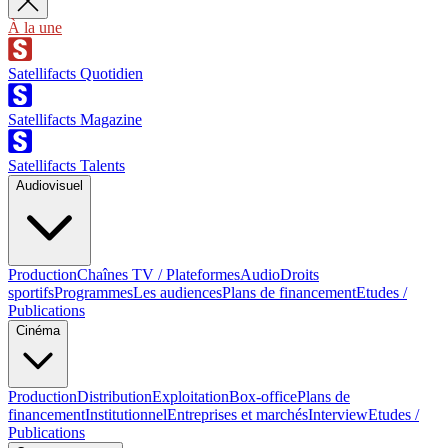
À la une
Satellifacts Quotidien
Satellifacts Magazine
Satellifacts Talents
Audiovisuel
Production
Chaînes TV / Plateformes
Audio
Droits
sportifs
Programmes
Les audiences
Plans de financement
Etudes /
Publications
Cinéma
Production
Distribution
Exploitation
Box-office
Plans de
financement
Institutionnel
Entreprises et marchés
Interview
Etudes /
Publications