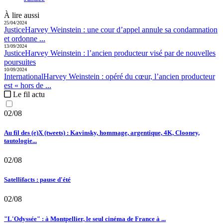
À lire aussi
25/04/2024
Justice
Harvey Weinstein :
une cour d’appel annule sa condamnation
et ordonne ...
13/09/2024
Justice
Harvey Weinstein :
l’ancien producteur visé par de nouvelles
poursuites
10/09/2024
International
Harvey Weinstein :
opéré du cœur, l’ancien producteur
est « hors de ...
Le fil actu
02/08
Au fil des (e)X (tweets) : Kavinsky, hommage, argentique, 4K, Clooney,
tautologie...
02/08
Satellifacts : pause d'été
02/08
"L'Odyssée" : à Montpellier, le seul cinéma de France à ...