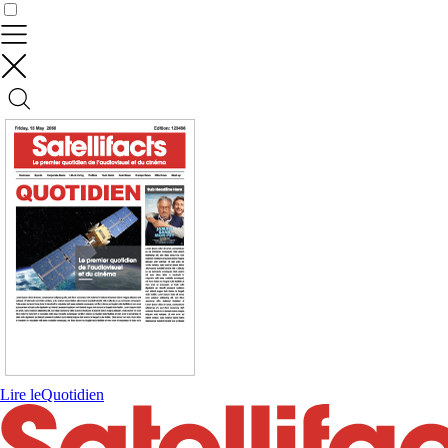
Contrôler vos données
Lire le
Quotidien