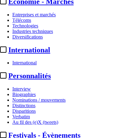
Economie - Marchés
Entreprises et marchés
Télécoms
Technologies
Industries techniques
Diversifications
International
International
Justice
Personnalités
Harvey Weinstein :
l’ancien
Interview
producteur plaide non
Biographies
Nominations / mouvements
coupable d’une nouvelle
Distinctions
Disparitions
inculpation
Verbatim
Au fil des (e)X (tweets)
Actualité n° 304629
|
Publié le 19 sept. 2024 10:44
| 243 mots
Festivals - Évènements