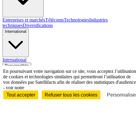
Entreprises et marchés
Télécoms
Technologies
Industries
techniques
Diversifications
International
International
Personnalités
En poursuivant votre navigation sur ce site, vous acceptez l’utilisation
de cookies et technologies similaires qui permettront l’utilisation de
vos données par Satellifacts afin de réaliser des statistiques d'audience
- voir notre
Tout accepter
Refuser tous les cookies
Personnaliser
Interview
Biographies
Nominations /
mouvements
Distinctions
Disparitions
Verbatim
Au fil des (e)X
(tweets)
Festivals - Évènements