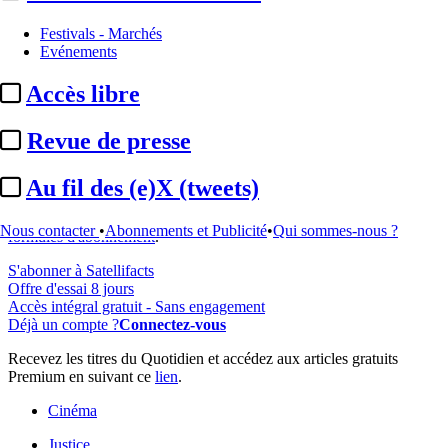
Festivals - Marchés
Evénements
Accès libre
...
Revue de presse
Cet article est réservé à nos abonnés
Au fil des (e)X (tweets)
97% reste à lire
Pour accéder à cet article, à l'ensemble du site, découvrez nos
Nous contacter
•
Abonnements et Publicité
•
Qui sommes-nous ?
formules d'abonnement
.
S'abonner à Satellifacts
Offre d'essai 8 jours
Accès intégral gratuit - Sans engagement
Déjà un compte ?
Connectez-vous
Recevez les titres du Quotidien et accédez aux articles gratuits
Premium en suivant ce
lien
.
Cinéma
Justice