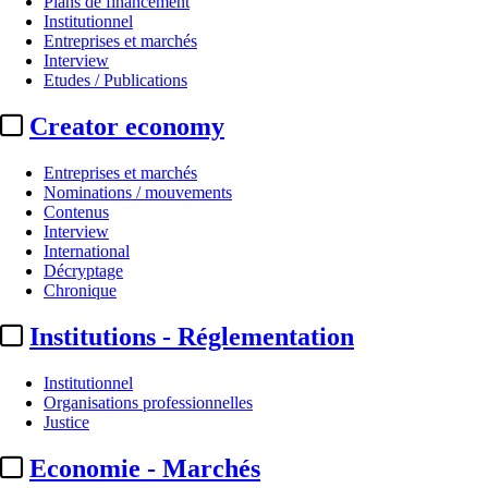
Plans de financement
Institutionnel
Entreprises et marchés
Interview
Etudes / Publications
Creator economy
Entreprises et marchés
Nominations / mouvements
Contenus
Interview
Institutionnel
International
Décryptage
IA / Rapport Calvez :
LaScam app
Chronique
Institutions - Réglementation
Par
Damien Choppin
Actualité n° 350698
|
Publié le 06 juil. 2026 18:18
| 242 mots
Institutionnel
Organisations professionnelles
Justice
Economie - Marchés