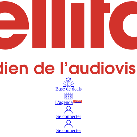
Base de deals
L'agenda
NEW
Se connecter
Se connecter