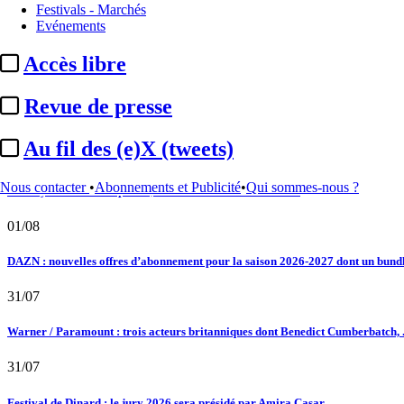
Festivals - Marchés
02/08
Evénements
Au fil des (e)X (tweets) : Kavinsky, hommage, argentique, 4K, Clooney, tautologi
Accès libre
02/08
Revue de presse
Satellifacts : pause d'été
Au fil des (e)X (tweets)
02/08
Nous contacter
•
Abonnements et Publicité
•
Qui sommes-nous ?
"L'Odyssée" : à Montpellier, le seul cinéma de France à ...
01/08
DAZN : nouvelles offres d’abonnement pour la saison 2026-2027 dont un bundle
31/07
Warner / Paramount : trois acteurs britanniques dont Benedict Cumberbatch, .
31/07
Festival de Dinard : le jury 2026 sera présidé par Amira Casar