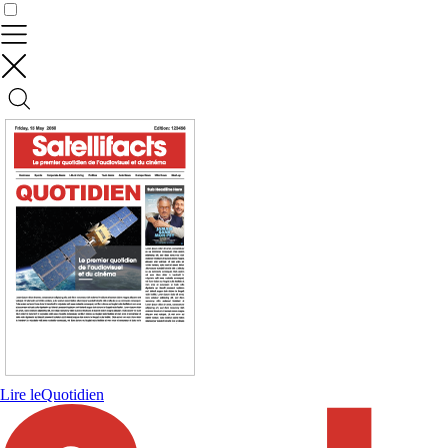
Contrôler vos données
Lire le
Quotidien