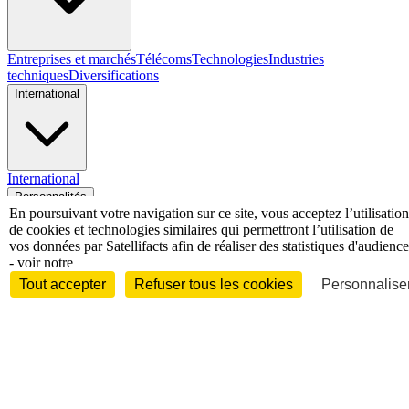
Entreprises et marchés
Télécoms
Technologies
Industries
techniques
Diversifications
International
International
Personnalités
En poursuivant votre navigation sur ce site, vous acceptez l’utilisation
de cookies et technologies similaires qui permettront l’utilisation de
vos données par Satellifacts afin de réaliser des statistiques d'audience
- voir notre
Tout accepter
Refuser tous les cookies
Personnaliser
Interview
Biographies
Nominations /
mouvements
Distinctions
Disparitions
Verbatim
Au fil des (e)X
(tweets)
Festivals - Évènements