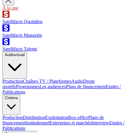
À la une
Satellifacts Quotidien
Satellifacts Magazine
Satellifacts Talents
Audiovisuel
Production
Chaînes TV / Plateformes
Audio
Droits
sportifs
Programmes
Les audiences
Plans de financement
Etudes /
Publications
Cinéma
Production
Distribution
Exploitation
Box-office
Plans de
financement
Institutionnel
Entreprises et marchés
Interview
Etudes /
Publications