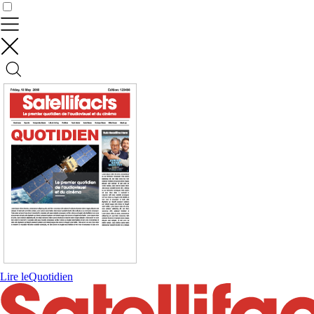
Contrôler vos données
Lire le
Quotidien