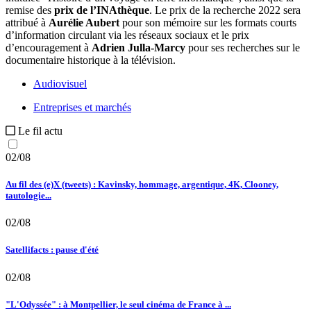
remise des
prix de l’INAthèque
. Le prix de la recherche 2022 sera
attribué à
Aurélie Aubert
pour son mémoire sur les formats courts
d’information circulant via les réseaux sociaux et le prix
d’encouragement à
Adrien Julla-Marcy
pour ses recherches sur le
documentaire historique à la télévision.
Audiovisuel
Entreprises et marchés
Le fil actu
02/08
Au fil des (e)X (tweets) : Kavinsky, hommage, argentique, 4K, Clooney,
tautologie...
02/08
Satellifacts : pause d'été
02/08
"L'Odyssée" : à Montpellier, le seul cinéma de France à ...