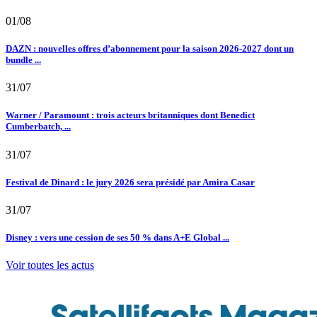
01/08
DAZN : nouvelles offres d’abonnement pour la saison 2026-2027 dont un
bundle ...
31/07
Warner / Paramount : trois acteurs britanniques dont Benedict
Cumberbatch, ...
31/07
Festival de Dinard : le jury 2026 sera présidé par Amira Casar
31/07
Disney : vers une cession de ses 50 % dans A+E Global ...
Voir toutes les actus