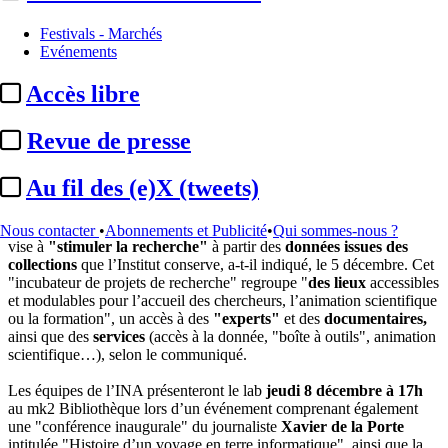
Festivals - Marchés
Evénements
Accès libre
Revue de presse
Au fil des (e)X (tweets)
Crédit : DR
L’
INA
lance, ce jeudi 8 décembre, un dispositif baptisé
"le lab"
qui
Nous contacter
•
Abonnements et Publicité
•
Qui sommes-nous ?
vise à
"stimuler la recherche"
à partir des
données issues des
collections
que l’Institut conserve, a-t-il indiqué, le 5 décembre. Cet
"incubateur de projets de recherche" regroupe "
des lieux
accessibles
et modulables pour l’accueil des chercheurs, l’animation scientifique
ou la formation", un accès à des
"experts"
et des
documentaires,
ainsi que des
services
(accès à la donnée, "boîte à outils", animation
scientifique…), selon le communiqué.
Les équipes de l’INA présenteront le lab
jeudi 8 décembre à 17h
au mk2 Bibliothèque lors d’un événement comprenant également
une "conférence inaugurale" du journaliste
Xavier de la Porte
intitulée "Histoire d’un voyage en terre informatique", ainsi que la