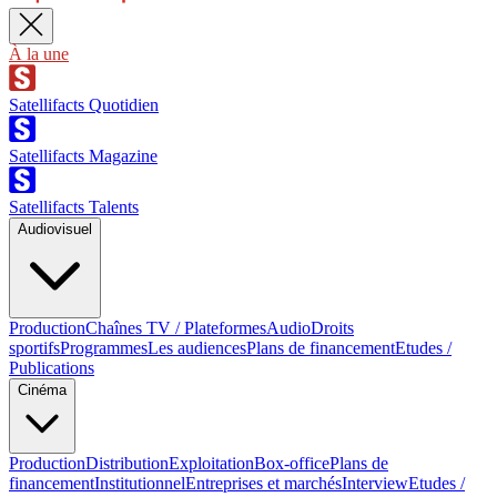
À la une
Satellifacts Quotidien
Satellifacts Magazine
Satellifacts Talents
Audiovisuel
Production
Chaînes TV / Plateformes
Audio
Droits
sportifs
Programmes
Les audiences
Plans de financement
Etudes /
Publications
Cinéma
Production
Distribution
Exploitation
Box-office
Plans de
financement
Institutionnel
Entreprises et marchés
Interview
Etudes /