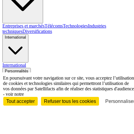
Entreprises et marchés
Télécoms
Technologies
Industries
techniques
Diversifications
International
International
Personnalités
En poursuivant votre navigation sur ce site, vous acceptez l’utilisation
de cookies et technologies similaires qui permettront l’utilisation de
vos données par Satellifacts afin de réaliser des statistiques d'audience
- voir notre
Tout accepter
Refuser tous les cookies
Personnaliser
Interview
Biographies
Nominations /
mouvements
Distinctions
Disparitions
Verbatim
Au fil des (e)X
(tweets)
Festivals - Évènements