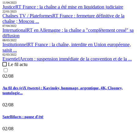
11/04/2023
Justice
RT France :
la chaîne a été mise en liquidation judiciaire
22/01/2023
Chaînes TV / Plateformes
RT France :
fermeture définitive de la
chaîne ; Moscou ...
07/04/2022
International
RT en Allemagne :
la chaîne a "complètement cessé" sa
diffusion
08/03/2022
Institutionnel
RT France :
la chaîne, interdite en Union européenne,
saisit ...
02/03/2022
Essentiel
Arcom :
suspension immédiate de la convention et de la ...
Le fil actu
02/08
Au fil des (e)X (tweets) : Kavinsky, hommage, argentique, 4K, Clooney,
tautologie...
02/08
Satellifacts : pause d'été
02/08