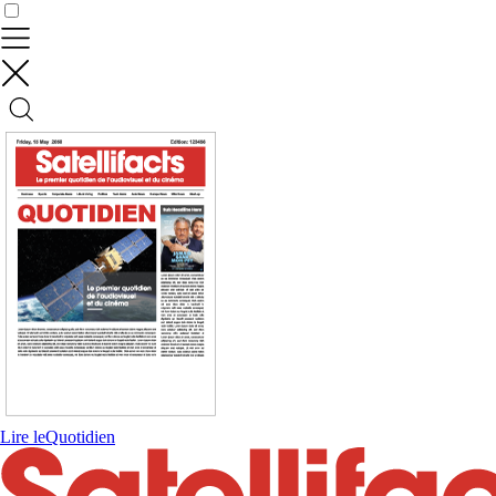
Contrôler vos données
Lire le
Quotidien