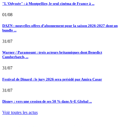
"L'Odyssée" : à Montpellier, le seul cinéma de France à ...
01/08
DAZN : nouvelles offres d’abonnement pour la saison 2026-2027 dont un
bundle ...
31/07
Warner / Paramount : trois acteurs britanniques dont Benedict
Cumberbatch, ...
31/07
Festival de Dinard : le jury 2026 sera présidé par Amira Casar
31/07
Disney : vers une cession de ses 50 % dans A+E Global ...
Voir toutes les actus