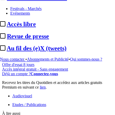
Festivals - Marchés
Evénements
...
Accès libre
Cet article est réservé à nos abonnés
Revue de presse
98% reste à lire
Pour accéder à cet article, à l'ensemble du site, découvrez nos
Au fil des (e)X (tweets)
formules d'abonnement
.
Nous contacter
•
Abonnements et Publicité
•
Qui sommes-nous ?
S'abonner à Satellifacts
Offre d'essai 8 jours
Accès intégral gratuit - Sans engagement
Déjà un compte ?
Connectez-vous
Recevez les titres du Quotidien et accédez aux articles gratuits
Premium en suivant ce
lien
.
Audiovisuel
Etudes / Publications
À lire aussi