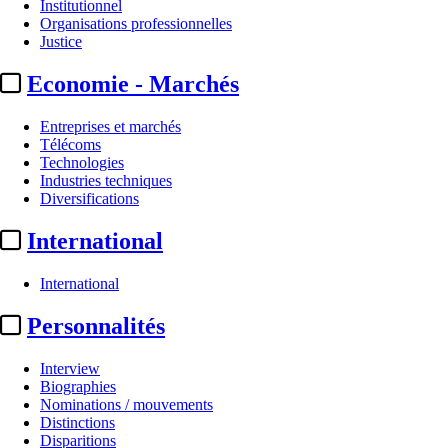
Institutionnel
Organisations professionnelles
Justice
Economie - Marchés
Entreprises et marchés
Télécoms
Technologies
Industries techniques
Diversifications
Confidentiel
International
Infos abonnés :
la newsletter
International
creator economy désormais
Personnalités
tous les mercredis
Interview
Translate
Biographies
Fr
|
En
Nominations / mouvements
Par
enguerand renault
Distinctions
Actualité n° 350405
|
Publié le 29 juin 2026 18:58
| 28 mots
Disparitions