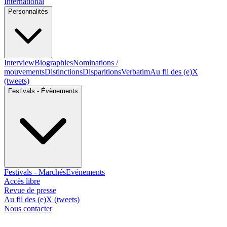
International
Personnalités
Interview
Biographies
Nominations /
mouvements
Distinctions
Disparitions
Verbatim
Au fil des (e)X
(tweets)
Festivals - Évènements
Festivals - Marchés
Evénements
Accès libre
Revue de presse
Au fil des (e)X (tweets)
Nous contacter