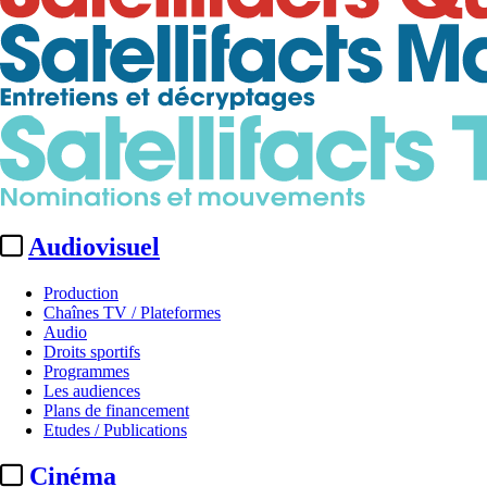
Audiovisuel
Production
Chaînes TV / Plateformes
Audio
Droits sportifs
Programmes
Les audiences
Plans de financement
Etudes / Publications
Cinéma