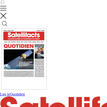
Contrôler vos données
Lire le
Quotidien