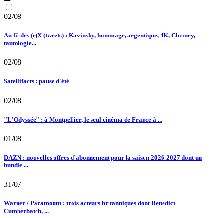
02/08
Au fil des (e)X (tweets) : Kavinsky, hommage, argentique, 4K, Clooney,
tautologie...
02/08
Satellifacts : pause d'été
02/08
"L'Odyssée" : à Montpellier, le seul cinéma de France à ...
01/08
DAZN : nouvelles offres d’abonnement pour la saison 2026-2027 dont un
bundle ...
31/07
Warner / Paramount : trois acteurs britanniques dont Benedict
Cumberbatch, ...