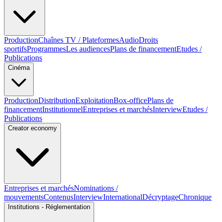
Production
Chaînes TV / Plateformes
Audio
Droits
sportifs
Programmes
Les audiences
Plans de financement
Etudes /
Publications
Cinéma
Production
Distribution
Exploitation
Box-office
Plans de
financement
Institutionnel
Entreprises et marchés
Interview
Etudes /
Publications
Creator economy
Entreprises et marchés
Nominations /
mouvements
Contenus
Interview
International
Décryptage
Chronique
Institutions - Réglementation