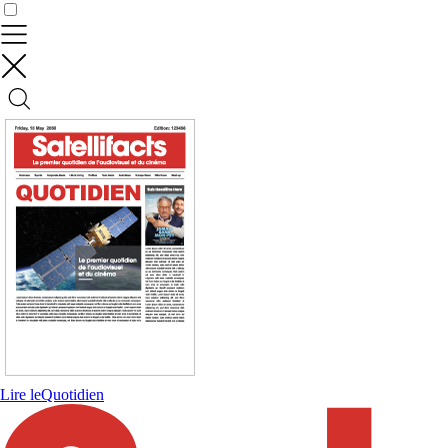
Contrôler vos données
Lire le
Quotidien