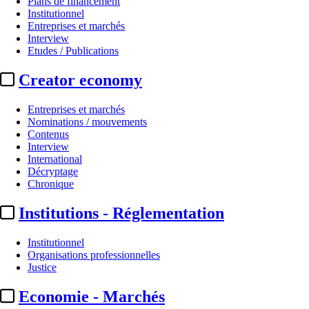
Plans de financement
Institutionnel
Entreprises et marchés
Interview
Etudes / Publications
Creator economy
Entreprises et marchés
Nominations / mouvements
Contenus
Interview
Nominations / mouvements
International
Décryptage
Ivan Rouveure :
départ de la soc
Chronique
Institutions - Réglementation
Par
Emmanuelle Miquet
Actualité n° 349479
|
Publié le 10 juin 2026 11:13
| 208 mots
Institutionnel
Organisations professionnelles
Justice
Economie - Marchés