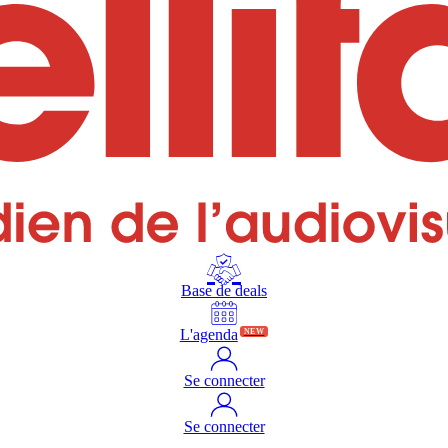
Base de deals
L'agenda
NEW
Se connecter
Se connecter