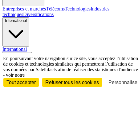
Entreprises et marchés
Télécoms
Technologies
Industries
techniques
Diversifications
International
International
Personnalités
En poursuivant votre navigation sur ce site, vous acceptez l’utilisation
de cookies et technologies similaires qui permettront l’utilisation de
vos données par Satellifacts afin de réaliser des statistiques d'audience
- voir notre
Tout accepter
Refuser tous les cookies
Personnaliser
Interview
Biographies
Nominations /
mouvements
Distinctions
Disparitions
Verbatim
Au fil des (e)X
(tweets)
Festivals - Évènements