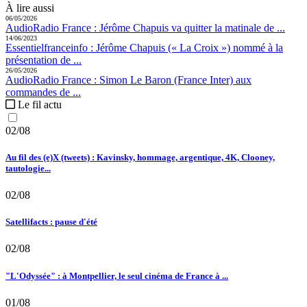
À lire aussi
06/05/2026
Audio
Radio France :
Jérôme Chapuis va quitter la matinale de ...
14/06/2023
Essentiel
franceinfo :
Jérôme Chapuis (« La Croix ») nommé à la
présentation de ...
26/05/2026
Audio
Radio France :
Simon Le Baron (France Inter) aux
commandes de ...
Le fil actu
02/08
Au fil des (e)X (tweets) : Kavinsky, hommage, argentique, 4K, Clooney,
tautologie...
02/08
Satellifacts : pause d'été
02/08
"L'Odyssée" : à Montpellier, le seul cinéma de France à ...
01/08