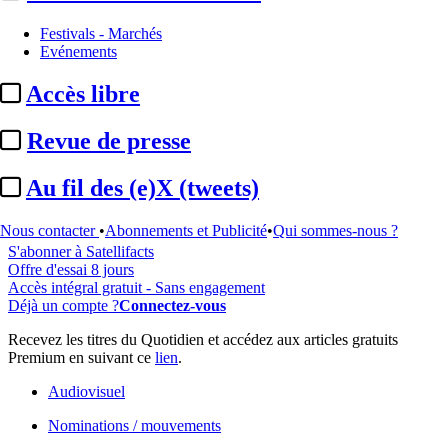
Festivals - Marchés
Evénements
...
Accès libre
Cet article est réservé à nos abonnés
Revue de presse
96% reste à lire
Au fil des (e)X (tweets)
Pour accéder à cet article, à l'ensemble du site, découvrez nos
formules d'abonnement
.
Nous contacter
•
Abonnements et Publicité
•
Qui sommes-nous ?
S'abonner à Satellifacts
Offre d'essai 8 jours
Accès intégral gratuit - Sans engagement
Déjà un compte ?
Connectez-vous
Recevez les titres du Quotidien et accédez aux articles gratuits
Premium en suivant ce
lien
.
Audiovisuel
Nominations / mouvements