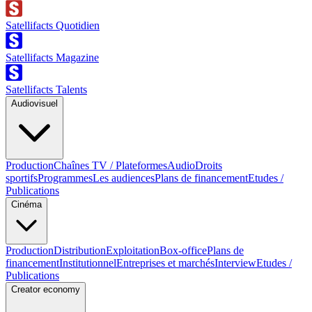
Satellifacts Quotidien
Satellifacts Magazine
Satellifacts Talents
Audiovisuel
Production
Chaînes TV / Plateformes
Audio
Droits
sportifs
Programmes
Les audiences
Plans de financement
Etudes /
Publications
Cinéma
Production
Distribution
Exploitation
Box-office
Plans de
financement
Institutionnel
Entreprises et marchés
Interview
Etudes /
Publications
Creator economy