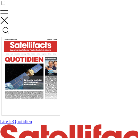
Contrôler vos données
Lire le
Quotidien