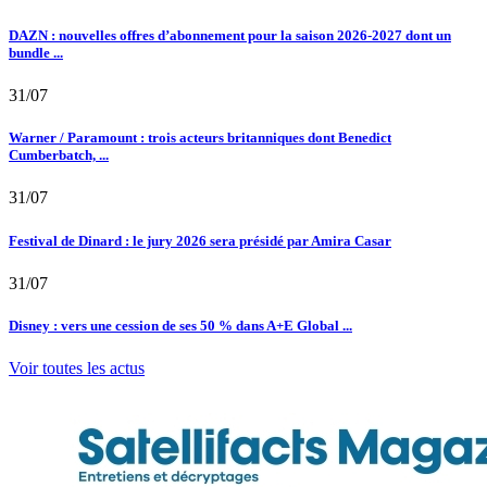
DAZN : nouvelles offres d’abonnement pour la saison 2026-2027 dont un
bundle ...
31/07
Warner / Paramount : trois acteurs britanniques dont Benedict
Cumberbatch, ...
31/07
Festival de Dinard : le jury 2026 sera présidé par Amira Casar
31/07
Disney : vers une cession de ses 50 % dans A+E Global ...
Voir toutes les actus