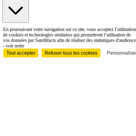
International
En poursuivant votre navigation sur ce site, vous acceptez l’utilisation
Personnalités
de cookies et technologies similaires qui permettront l’utilisation de
vos données par Satellifacts afin de réaliser des statistiques d'audience
- voir notre
Tout accepter
Refuser tous les cookies
Personnaliser
Interview
Biographies
Nominations /
mouvements
Distinctions
Disparitions
Verbatim
Au fil des (e)X
(tweets)
Festivals - Évènements
Festivals - Marchés
Evénements
Accès libre