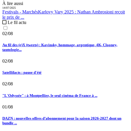
À lire aussi
14/07/2025
Festivals - Marchés
Karlovy Vary 2025 :
Nathan Ambrosioni reçoit
le prix de ...
Le fil actu
02/08
Au fil des (e)X (tweets) : Kavinsky, hommage, argentique, 4K, Clooney,
tautologie...
02/08
Satellifacts : pause d'été
02/08
"L'Odyssée" : à Montpellier, le seul cinéma de France à ...
01/08
DAZN : nouvelles offres d’abonnement pour la saison 2026-2027 dont un
bundle ...