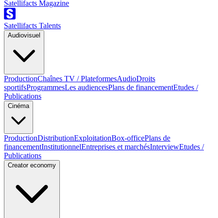
Satellifacts Magazine
Satellifacts Talents
Audiovisuel
Production
Chaînes TV / Plateformes
Audio
Droits
sportifs
Programmes
Les audiences
Plans de financement
Etudes /
Publications
Cinéma
Production
Distribution
Exploitation
Box-office
Plans de
financement
Institutionnel
Entreprises et marchés
Interview
Etudes /
Publications
Creator economy