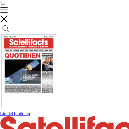
Contrôler vos données
Lire le
Quotidien