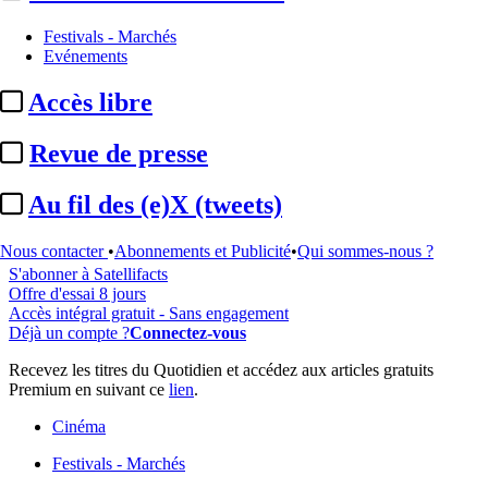
Festivals - Marchés
Evénements
...
Accès libre
Cet article est réservé à nos abonnés
Revue de presse
96% reste à lire
Au fil des (e)X (tweets)
Pour accéder à cet article, à l'ensemble du site, découvrez nos
formules d'abonnement
.
Nous contacter
•
Abonnements et Publicité
•
Qui sommes-nous ?
S'abonner à Satellifacts
Offre d'essai 8 jours
Accès intégral gratuit - Sans engagement
Déjà un compte ?
Connectez-vous
Recevez les titres du Quotidien et accédez aux articles gratuits
Premium en suivant ce
lien
.
Cinéma
Festivals - Marchés