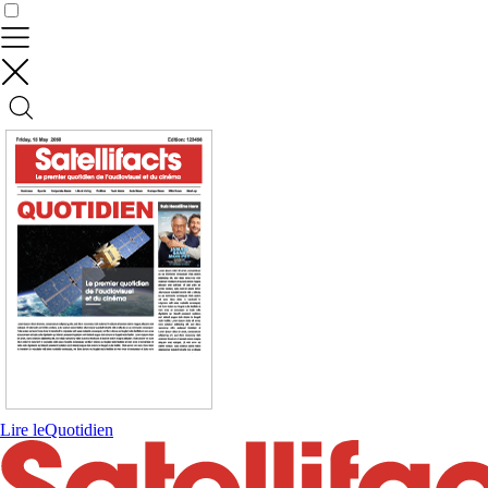
Contrôler vos données
Lire le
Quotidien