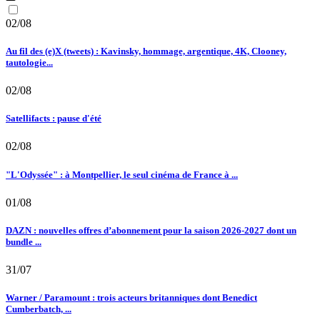
02/08
Au fil des (e)X (tweets) : Kavinsky, hommage, argentique, 4K, Clooney,
tautologie...
02/08
Satellifacts : pause d'été
02/08
"L'Odyssée" : à Montpellier, le seul cinéma de France à ...
01/08
DAZN : nouvelles offres d’abonnement pour la saison 2026-2027 dont un
bundle ...
31/07
Warner / Paramount : trois acteurs britanniques dont Benedict
Cumberbatch, ...