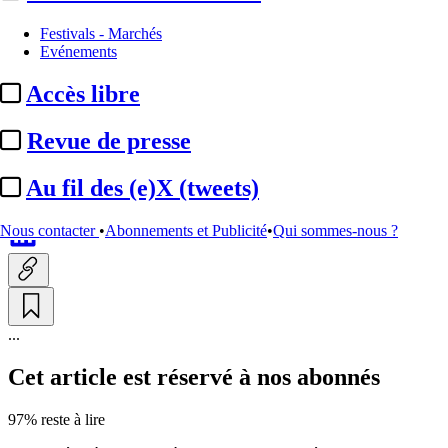
Entreprises et marchés
Festivals - Marchés
Evénements
Kinepolis :
accord pour
Accès libre
acquérir 13 cinémas Showcase
aux Etats-Unis
Revue de presse
Au fil des (e)X (tweets)
Par
Julie Souvestre
Actualité n° 349546
|
Publié le 11 juin 2026 11:15
| 181 mots
Nous contacter
•
Abonnements et Publicité
•
Qui sommes-nous ?
...
Cet article est réservé à nos abonnés
97% reste à lire