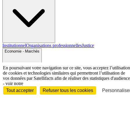
Institutionnel
Organisations professionnelles
Justice
Economie - Marchés
En poursuivant votre navigation sur ce site, vous acceptez l’utilisation
de cookies et technologies similaires qui permettront l’utilisation de
vos données par Satellifacts afin de réaliser des statistiques d'audience
- voir notre
Tout accepter
Refuser tous les cookies
Personnaliser
Entreprises et marchés
Télécoms
Technologies
Industries
techniques
Diversifications
International