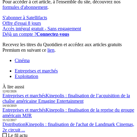
Pour accéder à cet article, à l'ensemble du site, découvrez nos
formules d'abonnement
.
S'abonner à Satellifacts
Offre d'essai 8 jours
Accès intégral gratuit - Sans engagement
Déjà un compte ?
Connectez-vous
Recevez les titres du Quotidien et accédez aux articles gratuits
Premium en suivant ce
lien
.
Cinéma
Entreprises et marchés
Exploitation
À lire aussi
12/02/2026
Entreprises et marchés
Kinepolis :
finalisation de l’acquisition de la
chaîne américaine Emagine Entertainment
14/10/2019
Entreprises et marchés
Kinepolis :
finalisation de la reprise du groupe
américain MJR
11/12/2017
Distribution
Kinepolis :
finalisation de l'achat de Landmark Cinemas,
2e circuit ...
Le fil actu