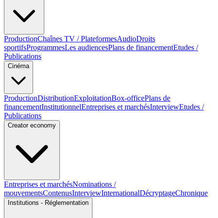
Production
Chaînes TV / Plateformes
Audio
Droits
sportifs
Programmes
Les audiences
Plans de financement
Etudes /
Publications
Cinéma
Production
Distribution
Exploitation
Box-office
Plans de
financement
Institutionnel
Entreprises et marchés
Interview
Etudes /
Publications
Creator economy
Entreprises et marchés
Nominations /
mouvements
Contenus
Interview
International
Décryptage
Chronique
Institutions - Réglementation