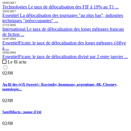
19/05/2017
Technologies
Le taux de délocalisation des FIF à 19% au T1 ...
23/01/2017
Essentiel
La délocalisation des tournages "au plus bas", industries
techniques "préoccupantes" ...
17/11/2016
International
Le taux de délocalisation des longs métrages français
de fiction ...
12/07/2016
Essentiel
Ficam:
le taux de délocalisation des longs métrages s'élève
à ...
19/05/2016
Essentiel
Ficam:
le taux de délocalisation divisé par 2 entre janvier ...
Le fil actu
02/08
Au fil des (e)X (tweets) : Kavinsky, hommage, argentique, 4K, Clooney,
tautologie...
02/08
Satellifacts : pause d'été
02/08