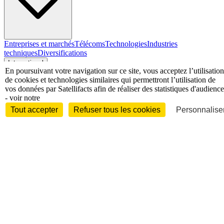
Entreprises et marchés
Télécoms
Technologies
Industries
techniques
Diversifications
International
En poursuivant votre navigation sur ce site, vous acceptez l’utilisation
de cookies et technologies similaires qui permettront l’utilisation de
vos données par Satellifacts afin de réaliser des statistiques d'audience
- voir notre
International
Tout accepter
Refuser tous les cookies
Personnaliser
Personnalités
Interview
Biographies
Nominations /
mouvements
Distinctions
Disparitions
Verbatim
Au fil des (e)X
(tweets)
Festivals - Évènements