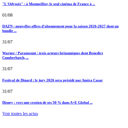
"L'Odyssée" : à Montpellier, le seul cinéma de France à ...
01/08
DAZN : nouvelles offres d’abonnement pour la saison 2026-2027 dont un
bundle ...
31/07
Warner / Paramount : trois acteurs britanniques dont Benedict
Cumberbatch, ...
31/07
Festival de Dinard : le jury 2026 sera présidé par Amira Casar
31/07
Disney : vers une cession de ses 50 % dans A+E Global ...
Voir toutes les actus