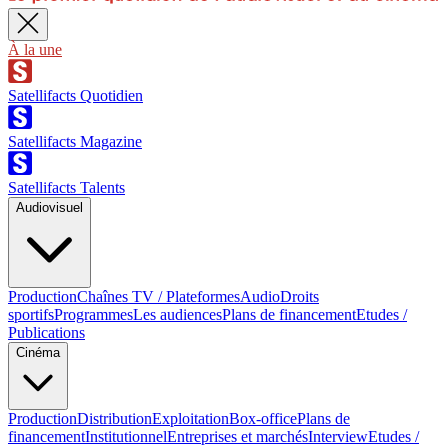
À la une
Satellifacts Quotidien
Satellifacts Magazine
Satellifacts Talents
Audiovisuel
Production
Chaînes TV / Plateformes
Audio
Droits
sportifs
Programmes
Les audiences
Plans de financement
Etudes /
Publications
Cinéma
Production
Distribution
Exploitation
Box-office
Plans de
financement
Institutionnel
Entreprises et marchés
Interview
Etudes /