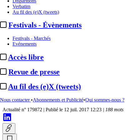
Disparitions
Verbatim
Au fil des (e)X (tweets)
Festivals - Évènements
Festivals - Marchés
Evénements
Accès libre
Technologies
Revue de presse
Le taux de délocalisation des
Au fil des (e)X (tweets)
FIF à 15% au S1 ...
Nous contacter
•
Abonnements et Publicité
•
Qui sommes-nous ?
Actualité n° 179872
|
Publié le 12 juil. 2017 12:23
| 188 mots