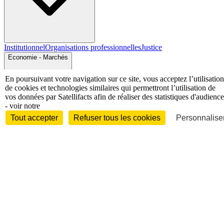
Institutionnel
Organisations professionnelles
Justice
Economie - Marchés
En poursuivant votre navigation sur ce site, vous acceptez l’utilisation
de cookies et technologies similaires qui permettront l’utilisation de
vos données par Satellifacts afin de réaliser des statistiques d'audience
- voir notre
Tout accepter
Refuser tous les cookies
Personnaliser
Entreprises et marchés
Télécoms
Technologies
Industries
techniques
Diversifications
International
International
Personnalités