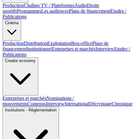
Production
Chaînes TV / Plateformes
Audio
Droits
sportifs
Programmes
Les audiences
Plans de financement
Etudes /
Publications
Cinéma
Production
Distribution
Exploitation
Box-office
Plans de
financement
Institutionnel
Entreprises et marchés
Interview
Etudes /
Publications
Creator economy
Entreprises et marchés
Nominations /
mouvements
Contenus
Interview
International
Décryptage
Chronique
Institutions - Réglementation