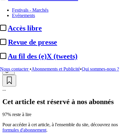
Justice
Festivals - Marchés
Evénements
Luc Besson accusé de viol :
le
Accès libre
parquet général requiert une ...
Revue de presse
Par
YD
Actualité n° 348107
|
Publié le 12 mai 2026 20:08
| 158 mots
Au fil des (e)X (tweets)
Nous contacter
•
Abonnements et Publicité
•
Qui sommes-nous ?
...
Cet article est réservé à nos abonnés
97% reste à lire
Pour accéder à cet article, à l'ensemble du site, découvrez nos
formules d'abonnement
.