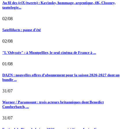
Au fil des (e)X (tweets) : Kavinsky, hommage, argentique, 4K, Clooney,
tautologie...
02/08
Satellifacts : pause d'été
02/08
"L'Odyssée" : à Montpellier, le seul cinéma de France à ...
01/08
DAZN : nouvelles offres d’abonnement pour la saison 2026-2027 dont un
bundle ...
31/07
Warner / Paramount : trois acteurs britanniques dont Benedict
Cumberbatch, ...
31/07