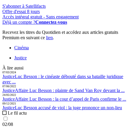
S'abonner à Satellifacts
Offre d'essai 8 jours
Accès intégral gratuit - Sans engagement
Déjà un compte ?
Connectez-vous
Recevez les titres du Quotidien et accédez aux articles gratuits
Premium en suivant ce
lien
.
Cinéma
Justice
À lire aussi
07/03/2024
Justice
Luc Besson :
le cinéaste débouté dans sa bataille juridique
avec ...
07/06/2022
Justice
Affaire Luc Besson :
plainte de Sand Van Roy devant la ...
24/05/2022
Justice
Affaire Luc Besson :
la cour d’appel de Paris confirme le ...
09/12/2021
Justice
Luc Besson accusé de viol :
la juge prononce un non-lieu
Le fil actu
02/08