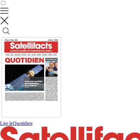
Contrôler vos données
Lire le
Quotidien