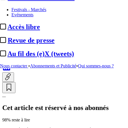
Justice
Festivals - Marchés
Evénements
Marque Ushuaïa :
TF1
Accès libre
condamnée à verser près de
7 millions d’euros ...
Revue de presse
Au fil des (e)X (tweets)
Par
YD
Actualité n° 350259
|
Publié le 25 juin 2026 18:02
| 286 mots
Nous contacter
•
Abonnements et Publicité
•
Qui sommes-nous ?
...
Cet article est réservé à nos abonnés
98% reste à lire