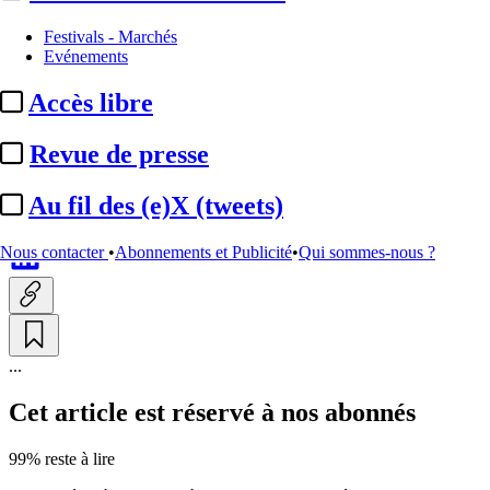
Production
Festivals - Marchés
Evénements
Mediawan / France TV :
retour
Accès libre
d’« Apocalypse » avec une
saison sur ...
Revue de presse
Au fil des (e)X (tweets)
Par
Yvane Dréant
Actualité n° 349793
|
Publié le 16 juin 2026 17:46
| 361 mots
Nous contacter
•
Abonnements et Publicité
•
Qui sommes-nous ?
...
Cet article est réservé à nos abonnés
99% reste à lire