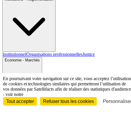
Institutionnel
Organisations professionnelles
Justice
Economie - Marchés
En poursuivant votre navigation sur ce site, vous acceptez l’utilisation
de cookies et technologies similaires qui permettront l’utilisation de
vos données par Satellifacts afin de réaliser des statistiques d'audience
- voir notre
Tout accepter
Refuser tous les cookies
Personnaliser
Entreprises et marchés
Télécoms
Technologies
Industries
techniques
Diversifications
International