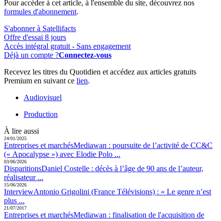
Pour accéder à cet article, à l'ensemble du site, découvrez nos
formules d'abonnement
.
S'abonner à Satellifacts
Offre d'essai 8 jours
Accès intégral gratuit - Sans engagement
Déjà un compte ?
Connectez-vous
Recevez les titres du Quotidien et accédez aux articles gratuits
Premium en suivant ce
lien
.
Audiovisuel
Production
À lire aussi
24/01/2025
Entreprises et marchés
Mediawan :
poursuite de l’activité de CC&C
(« Apocalypse ») avec Elodie Polo ...
03/06/2026
Disparitions
Daniel Costelle :
décès à l’âge de 90 ans de l’auteur,
réalisateur ...
15/06/2026
Interview
Antonio Grigolini (France Télévisions) :
« Le genre n’est
plus ...
21/07/2017
Entreprises et marchés
Mediawan :
finalisation de l'acquisition de