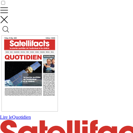
Contrôler vos données
Lire le
Quotidien