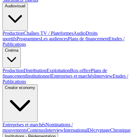
Audiovisuel
Production
Chaînes TV / Plateformes
Audio
Droits
sportifs
Programmes
Les audiences
Plans de financement
Etudes /
Publications
Cinéma
Production
Distribution
Exploitation
Box-office
Plans de
financement
Institutionnel
Entreprises et marchés
Interview
Etudes /
Publications
Creator economy
Entreprises et marchés
Nominations /
mouvements
Contenus
Interview
International
Décryptage
Chronique
Institutions - Réglementation