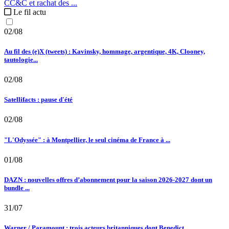
CC&C et rachat des ...
Le fil actu
02/08
Au fil des (e)X (tweets) : Kavinsky, hommage, argentique, 4K, Clooney,
tautologie...
02/08
Satellifacts : pause d'été
02/08
"L'Odyssée" : à Montpellier, le seul cinéma de France à ...
01/08
DAZN : nouvelles offres d’abonnement pour la saison 2026-2027 dont un
bundle ...
31/07
Warner / Paramount : trois acteurs britanniques dont Benedict