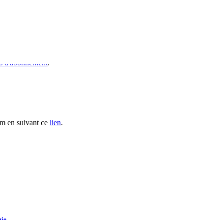
s d'abonnement
.
ium en suivant ce
lien
.
e...