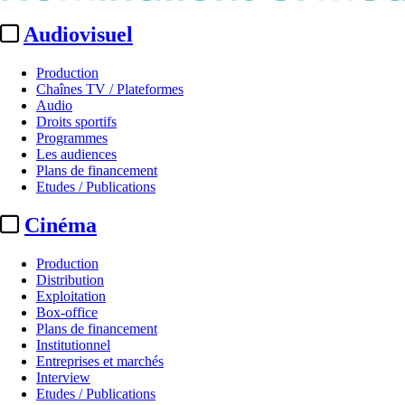
Audiovisuel
Production
Chaînes TV / Plateformes
Audio
Droits sportifs
Programmes
Les audiences
Plans de financement
Etudes / Publications
Cinéma
Production
Distribution
Exploitation
Box-office
Plans de financement
Institutionnel
Entreprises et marchés
Interview
Etudes / Publications