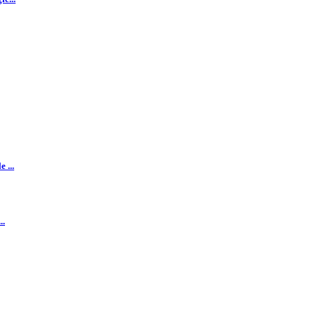
 ...
..