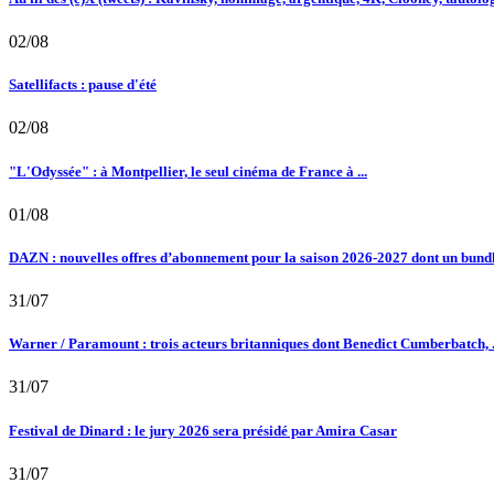
02/08
Satellifacts : pause d'été
02/08
"L'Odyssée" : à Montpellier, le seul cinéma de France à ...
01/08
DAZN : nouvelles offres d’abonnement pour la saison 2026-2027 dont un bundle
31/07
Warner / Paramount : trois acteurs britanniques dont Benedict Cumberbatch, .
31/07
Festival de Dinard : le jury 2026 sera présidé par Amira Casar
31/07