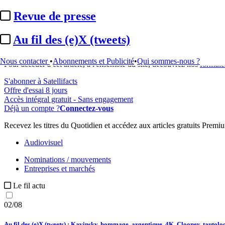
...
Revue de presse
Cet article est réservé à nos abonnés
Au fil des (e)X (tweets)
99% reste à lire
Nous contacter
•
Abonnements et Publicité
•
Qui sommes-nous ?
Pour accéder à cet article, à l'ensemble du site, découvrez nos
formule
S'abonner à Satellifacts
Offre d'essai 8 jours
Accès intégral gratuit - Sans engagement
Déjà un compte ?
Connectez-vous
Recevez les titres du Quotidien et accédez aux articles gratuits Prem
Audiovisuel
Nominations / mouvements
Entreprises et marchés
Le fil actu
02/08
Au fil des (e)X (tweets) : Kavinsky, hommage, argentique, 4K, Clooney, tautologi