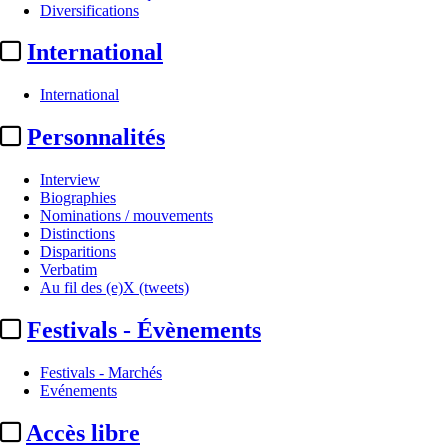
Diversifications
International
International
Personnalités
Interview
Biographies
Nominations / mouvements
Nominations / mouvements
Distinctions
Disparitions
Mediawan :
nouvelles fonctions
Verbatim
Au fil des (e)X (tweets)
Par
YD
Festivals - Évènements
Actualité n° 350363
|
Publié le 29 juin 2026 16:36
| 471 mots
Festivals - Marchés
Evénements
Accès libre