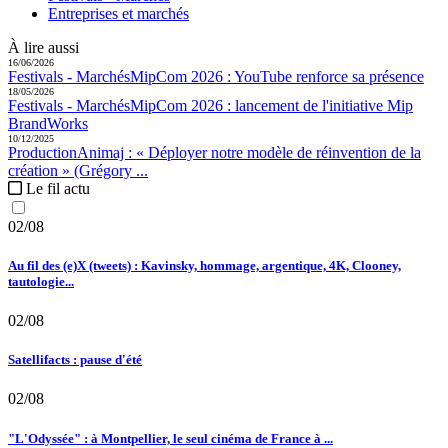
Entreprises et marchés
À lire aussi
16/06/2026
Festivals - Marchés
MipCom 2026 :
YouTube renforce sa présence
18/05/2026
Festivals - Marchés
MipCom 2026 :
lancement de l'initiative Mip
BrandWorks
10/12/2025
Production
Animaj :
« Déployer notre modèle de réinvention de la
création » (Grégory ...
Le fil actu
02/08
Au fil des (e)X (tweets) : Kavinsky, hommage, argentique, 4K, Clooney,
tautologie...
02/08
Satellifacts : pause d'été
02/08
"L'Odyssée" : à Montpellier, le seul cinéma de France à ...