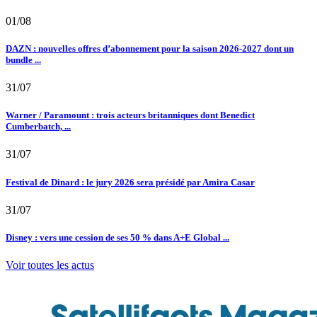
01/08
DAZN : nouvelles offres d’abonnement pour la saison 2026-2027 dont un
bundle ...
31/07
Warner / Paramount : trois acteurs britanniques dont Benedict
Cumberbatch, ...
31/07
Festival de Dinard : le jury 2026 sera présidé par Amira Casar
31/07
Disney : vers une cession de ses 50 % dans A+E Global ...
Voir toutes les actus