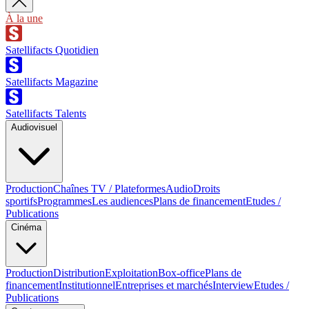
À la une
Satellifacts Quotidien
Satellifacts Magazine
Satellifacts Talents
Audiovisuel
Production
Chaînes TV / Plateformes
Audio
Droits
sportifs
Programmes
Les audiences
Plans de financement
Etudes /
Publications
Cinéma
Production
Distribution
Exploitation
Box-office
Plans de
financement
Institutionnel
Entreprises et marchés
Interview
Etudes /
Publications