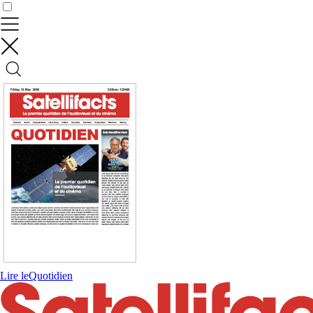
Contrôler vos données
Lire le
Quotidien