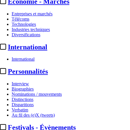
Economie - Marchés
Entreprises et marchés
Télécoms
Technologies
Industries techniques
Diversifications
International
International
Festivals - Marchés
Personnalités
MipJunior :
Gregory Dray
Interview
(Animaj), « headliner » de
Biographies
Nominations / mouvements
l’édition 2026
Distinctions
Disparitions
Verbatim
Par
AS
Au fil des (e)X (tweets)
Actualité n° 350570
|
Publié le 03 juil. 2026 14:06
| 140 mots
Festivals - Évènements