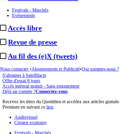
Festivals - Marchés
Evénements
...
Accès libre
Cet article est réservé à nos abonnés
Revue de presse
97% reste à lire
Au fil des (e)X (tweets)
Pour accéder à cet article, à l'ensemble du site, découvrez nos
formules d'abonnement
.
Nous contacter
•
Abonnements et Publicité
•
Qui sommes-nous ?
S'abonner à Satellifacts
Offre d'essai 8 jours
Accès intégral gratuit - Sans engagement
Déjà un compte ?
Connectez-vous
Recevez les titres du Quotidien et accédez aux articles gratuits
Premium en suivant ce
lien
.
Audiovisuel
Creator economy
Festivals - Marchés