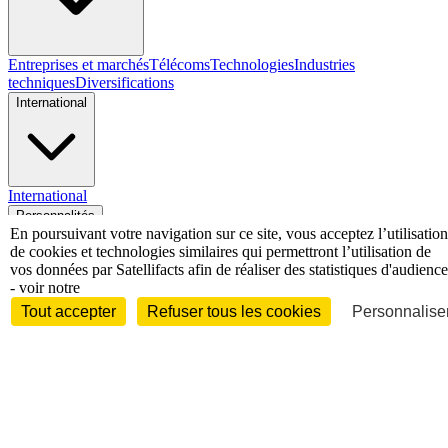
Entreprises et marchés
Télécoms
Technologies
Industries
techniques
Diversifications
International
International
Personnalités
En poursuivant votre navigation sur ce site, vous acceptez l’utilisation
de cookies et technologies similaires qui permettront l’utilisation de
vos données par Satellifacts afin de réaliser des statistiques d'audience
- voir notre
Tout accepter
Refuser tous les cookies
Personnaliser
Interview
Biographies
Nominations /
mouvements
Distinctions
Disparitions
Verbatim
Au fil des (e)X
(tweets)
Festivals - Évènements