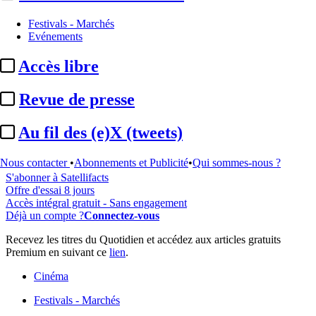
Festivals - Marchés
Evénements
...
Accès libre
Cet article est réservé à nos abonnés
Revue de presse
96% reste à lire
Au fil des (e)X (tweets)
Pour accéder à cet article, à l'ensemble du site, découvrez nos
formules d'abonnement
.
Nous contacter
•
Abonnements et Publicité
•
Qui sommes-nous ?
S'abonner à Satellifacts
Offre d'essai 8 jours
Accès intégral gratuit - Sans engagement
Déjà un compte ?
Connectez-vous
Recevez les titres du Quotidien et accédez aux articles gratuits
Premium en suivant ce
lien
.
Cinéma
Festivals - Marchés