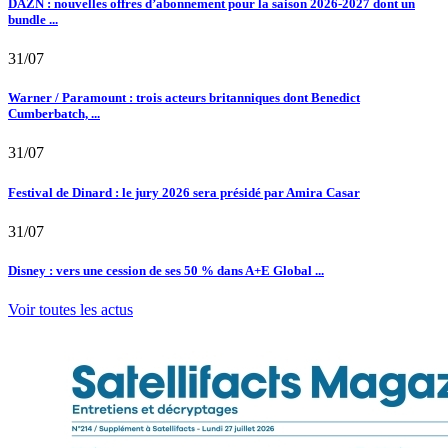
DAZN : nouvelles offres d’abonnement pour la saison 2026-2027 dont un
bundle ...
31/07
Warner / Paramount : trois acteurs britanniques dont Benedict
Cumberbatch, ...
31/07
Festival de Dinard : le jury 2026 sera présidé par Amira Casar
31/07
Disney : vers une cession de ses 50 % dans A+E Global ...
Voir toutes les actus