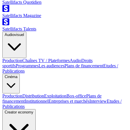
Satellifacts Quotidien
Satellifacts Magazine
Satellifacts Talents
Audiovisuel
Production
Chaînes TV / Plateformes
Audio
Droits
sportifs
Programmes
Les audiences
Plans de financement
Etudes /
Publications
Cinéma
Production
Distribution
Exploitation
Box-office
Plans de
financement
Institutionnel
Entreprises et marchés
Interview
Etudes /
Publications
Creator economy