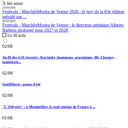
À lire aussi
23/04/2026
Festivals - Marchés
Mostra de Venise 2026 :
le jury de la 83e édition
présidé par ...
03/03/2026
Festivals - Marchés
Mostra de Venise :
le directeur artistique Alberto
Barbera prolongé pour 2027 et 2028
Le fil actu
02/08
Au fil des (e)X (tweets) : Kavinsky, hommage, argentique, 4K, Clooney,
tautologie...
02/08
Satellifacts : pause d'été
02/08
"L'Odyssée" : à Montpellier, le seul cinéma de France à ...
01/08