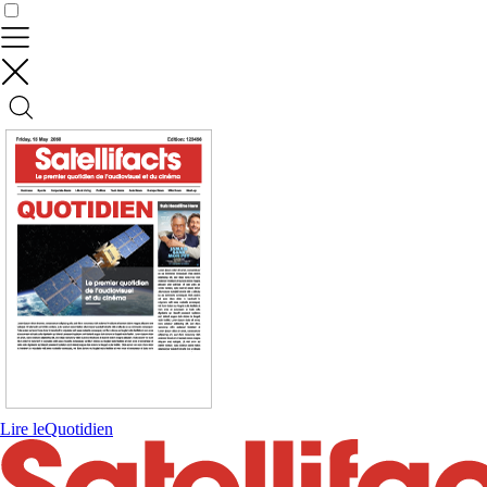
Contrôler vos données
Lire le
Quotidien