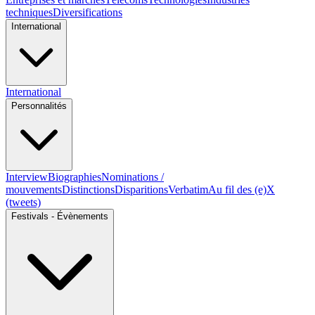
techniques
Diversifications
International
International
Personnalités
Interview
Biographies
Nominations /
mouvements
Distinctions
Disparitions
Verbatim
Au fil des (e)X
(tweets)
Festivals - Évènements